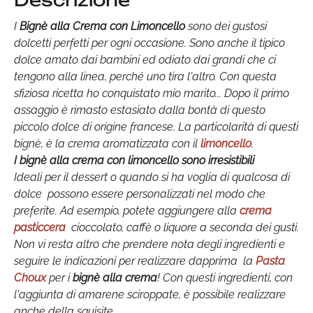
Descrizione
I
Bignè alla Crema con Limoncello
sono dei gustosi
dolcetti perfetti per ogni occasione.
Sono anche il tipico
dolce amato dai bambini ed odiato dai grandi che ci
tengono alla linea, perché uno tira l'altro.
Con questa
sfiziosa ricetta ho conquistato mio marito... Dopo il primo
assaggio è rimasto estasiato dalla bontà di questo
piccolo dolce di origine francese. La particolarità di questi
bignè, è la crema aromatizzata con il
limoncello
.
I bignè alla crema con limoncello sono irresistibili
Ideali per il dessert o quando si ha voglia di qualcosa di
dolce possono essere personalizzati nel modo che
preferite. Ad esempio, potete aggiungere alla
crema
pasticcera
cioccolato, caffè o liquore a seconda dei gusti.
Non vi resta altro che prendere nota degli ingredienti e
seguire le indicazioni per realizzare dapprima la
Pasta
Choux
per i
bignè alla crema
! Con questi ingredienti, con
l'aggiunta di amarene sciroppate, è possibile realizzare
anche della squisite