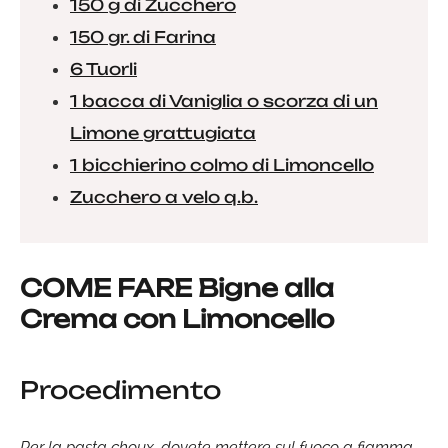
150 g di Zucchero
150 gr. di Farina
6 Tuorli
1 bacca di Vaniglia o scorza di un
Limone grattugiata
1 bicchierino colmo di Limoncello
Zucchero a velo q.b.
COME FARE Bigne alla
Crema con Limoncello
Procedimento
Per la pasta choux, dovete mettere sul fuoco a fiamma