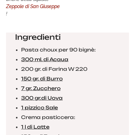
Zeppole di San Giuseppe
!
Ingredienti
Pasta choux per 90 bignè:
300 ml. di Acqua
200 gr. di Farina W 220
150 gr. di Burro
7 gr. Zucchero
300 gr.di Uova
1 pizzico Sale
Crema pasticcera:
1 l di Latte