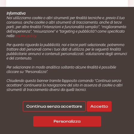
Informativa
Noi utilizziamo cookie o altri strumenti per finalità tecniche e, previo il tuo
consenso, anche cookie o altri strumenti di tracciamento, anche di terze
parti, per altre finalità (“interazioni e funzionalità semplici”, “miglioramento
dell'esperienza”, “misurazione” e “targeting e pubblicità”) come specificato
nella
cookie policy
.
Per quanto riguarda la pubblicità, noi e terze parti selezionate, potremmo
trattare dati personali come i tuoi dati di utilizzo, per le seguenti finalità
Cucinare.it è un marchio commerciale di Impiego24.it s.r.l.
pubblicitarie: annunci e contenuti personalizzati, valutazione degli annunci
copyright 2014 - 2024 P.IVA: 03406490130
e del contenuto.
Azienda certiﬁcata ISO 27001 numero: SNR 73140386/89/I
Per selezionare in modo analitico soltanto alcune finalità è possibile
- Azienda certiﬁcata ISO 9001 numero: SNR
cliccare su “Personalizza”.
96992040/89/Q
Chiudendo questo banner tramite l’apposito comando “Continua senza
Gestione consensi e categorie merceologiche marketing
accettare” continuerai la navigazione del sito in assenza di cookie o altri
strumenti di tracciamento diversi da quelli tecnici.
✖
Consigliami un contorno.
Seguici su:
Continua senza accettare
Accetto
|
|
💬
Policy Privacy
Termini e Condizioni
Cookie Policy
Personalizza