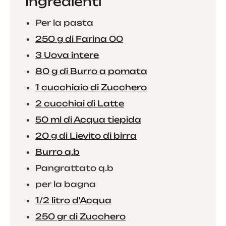
Ingredienti
Per la pasta
250 g di Farina 00
3 Uova intere
80 g di Burro a pomata
1 cucchiaio di Zucchero
2 cucchiai di Latte
50 ml di Acqua tiepida
20 g di Lievito di birra
Burro q.b
Pangrattato q.b
per la bagna
1/2 litro d'Acqua
250 gr di Zucchero