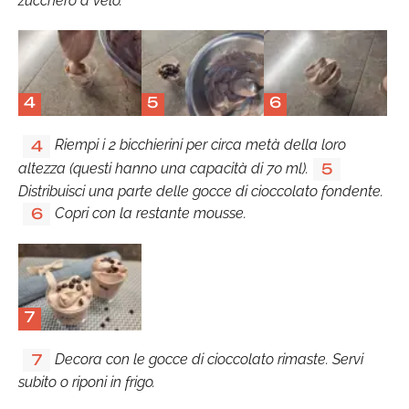
zucchero a velo.
4
5
6
Riempi i 2 bicchierini per circa metà della loro
4
altezza (questi hanno una capacità di 70 ml).
5
Distribuisci una parte delle gocce di cioccolato fondente.
Copri con la restante mousse.
6
7
Decora con le gocce di cioccolato rimaste. Servi
7
subito o riponi in frigo.