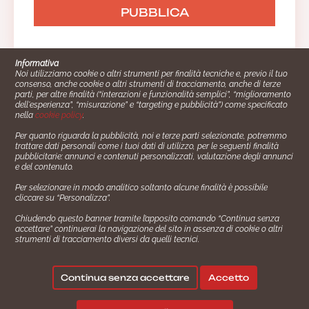
Informativa
Noi utilizziamo cookie o altri strumenti per finalità tecniche e, previo il tuo
consenso, anche cookie o altri strumenti di tracciamento, anche di terze
parti, per altre finalità (“interazioni e funzionalità semplici”, “miglioramento
dell'esperienza”, “misurazione” e “targeting e pubblicità”) come specificato
nella
cookie policy
.
Per quanto riguarda la pubblicità, noi e terze parti selezionate, potremmo
trattare dati personali come i tuoi dati di utilizzo, per le seguenti finalità
Cucinare.it è un marchio commerciale di Impiego24.it s.r.l.
pubblicitarie: annunci e contenuti personalizzati, valutazione degli annunci
copyright 2014 - 2024 P.IVA: 03406490130
e del contenuto.
Azienda certiﬁcata ISO 27001 numero: SNR 73140386/89/I
Per selezionare in modo analitico soltanto alcune finalità è possibile
- Azienda certiﬁcata ISO 9001 numero: SNR
cliccare su “Personalizza”.
96992040/89/Q
Chiudendo questo banner tramite l’apposito comando “Continua senza
Gestione consensi e categorie merceologiche marketing
accettare” continuerai la navigazione del sito in assenza di cookie o altri
strumenti di tracciamento diversi da quelli tecnici.
✖
Consigliami un contorno.
Seguici su:
Continua senza accettare
Accetto
|
|
Policy Privacy
Termini e Condizioni
Cookie Policy