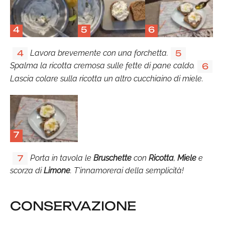
4
5
6
Lavora brevemente con una forchetta.
4
5
Spalma la ricotta cremosa sulle fette di pane caldo.
6
Lascia colare sulla ricotta un altro cucchiaino di miele.
7
Porta in tavola le
Bruschette
con
Ricotta
,
Miele
e
7
scorza di
Limone
. T'innamorerai della semplicità!
CONSERVAZIONE