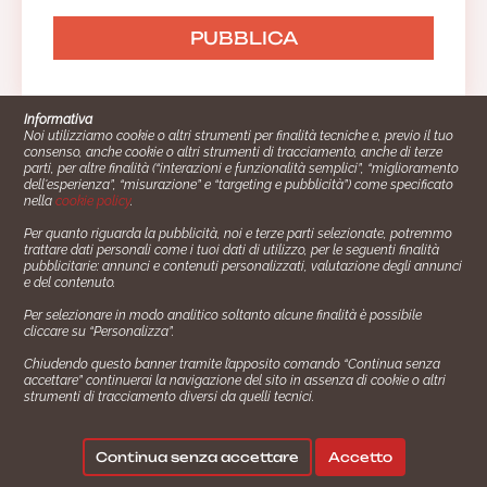
Informativa
Noi utilizziamo cookie o altri strumenti per finalità tecniche e, previo il tuo
consenso, anche cookie o altri strumenti di tracciamento, anche di terze
parti, per altre finalità (“interazioni e funzionalità semplici”, “miglioramento
dell'esperienza”, “misurazione” e “targeting e pubblicità”) come specificato
nella
cookie policy
.
Per quanto riguarda la pubblicità, noi e terze parti selezionate, potremmo
trattare dati personali come i tuoi dati di utilizzo, per le seguenti finalità
Cucinare.it è un marchio commerciale di Impiego24.it s.r.l.
pubblicitarie: annunci e contenuti personalizzati, valutazione degli annunci
copyright 2014 - 2024 P.IVA: 03406490130
e del contenuto.
Azienda certiﬁcata ISO 27001 numero: SNR 73140386/89/I
Per selezionare in modo analitico soltanto alcune finalità è possibile
- Azienda certiﬁcata ISO 9001 numero: SNR
cliccare su “Personalizza”.
96992040/89/Q
Chiudendo questo banner tramite l’apposito comando “Continua senza
Gestione consensi e categorie merceologiche marketing
accettare” continuerai la navigazione del sito in assenza di cookie o altri
strumenti di tracciamento diversi da quelli tecnici.
✖
Consigliami un contorno.
Seguici su:
Continua senza accettare
Accetto