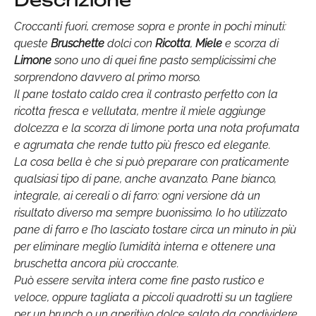
Descrizione
Croccanti fuori, cremose sopra e pronte in pochi minuti:
queste
Bruschette
dolci con
Ricotta
,
Miele
e scorza di
Limone
sono uno di quei fine pasto semplicissimi che
sorprendono davvero al primo morso.
Il pane tostato caldo crea il contrasto perfetto con la
ricotta fresca e vellutata, mentre il miele aggiunge
dolcezza e la scorza di limone porta una nota profumata
e agrumata che rende tutto più fresco ed elegante.
La cosa bella è che si può preparare con praticamente
qualsiasi tipo di pane, anche avanzato. Pane bianco,
integrale, ai cereali o di farro: ogni versione dà un
risultato diverso ma sempre buonissimo. Io ho utilizzato
pane di farro e l’ho lasciato tostare circa un minuto in più
per eliminare meglio l’umidità interna e ottenere una
bruschetta ancora più croccante.
Può essere servita intera come fine pasto rustico e
veloce, oppure tagliata a piccoli quadrotti su un tagliere
per un brunch o un aperitivo dolce salato da condividere