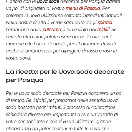
E allora con le
uova sode
decorate per Pasqua darete
un po' di originalità al vostro
menu di Pasqua
. Per
colorare le uova utilizziamo soltanto ingredienti naturali.
Nella nostra ricetta il verde sarà dato dagli
spinaci
,
l'arancione dalla
curcuma
, il blu e viola dai
mirtilli
. Se
cercate altri colori potete usare anche il caffè per il
marrone o le bucce di cipolle per il bordeaux. Provate
anche le barbabietole per dipingere di rosso o rosa le
vostre uova.
La ricetta per le Uova sode decorate
per Pasqua
Per le uova soda decorate per Pasqua occorrerà un po'
di tempo. Se, infatti, per preparare delle semplici uova
soda bastano pochi minuti, il processo di colorazione
richiederà diverse ore. Importante avere un vasetto di
vetro per ogni colore che si vuole utilizzare, grande
abbastanza da poter contenere tutte le uova che