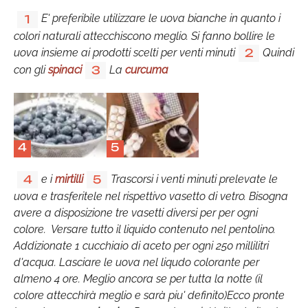
E' preferibile utilizzare le uova bianche in quanto i
1
colori naturali attecchiscono meglio. Si fanno bollire le
uova insieme ai prodotti scelti per venti minuti
Quindi
2
con gli
spinaci
La
curcuma
3
4
5
e i
mirtilli
Trascorsi i venti minuti prelevate le
4
5
uova e trasferitele nel rispettivo vasetto di vetro. Bisogna
avere a disposizione tre vasetti diversi per per ogni
colore. Versare tutto il liquido contenuto nel pentolino.
Addizionate 1 cucchiaio di aceto per ogni 250 millilitri
d'acqua. Lasciare le uova nel liqudo colorante per
almeno 4 ore. Meglio ancora se per tutta la notte (il
colore attecchirà meglio e sarà piu' definito)Ecco pronte