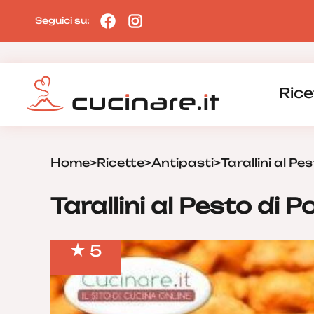
Seguici su:
Rice
Home
>
Ricette
>
Antipasti
>
Tarallini al P
Tarallini al Pesto di
5