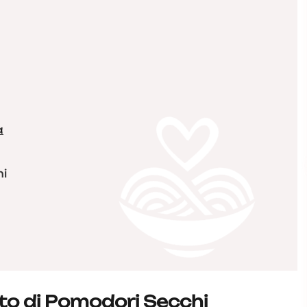
a
hi
to di Pomodori Secchi