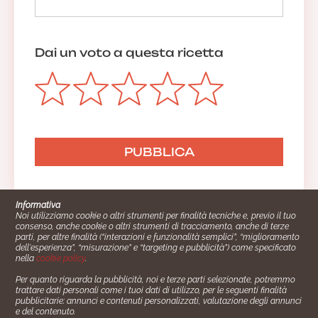
Dai un voto a questa ricetta
Informativa
Noi utilizziamo cookie o altri strumenti per finalità tecniche e, previo il tuo
consenso, anche cookie o altri strumenti di tracciamento, anche di terze
parti, per altre finalità (“interazioni e funzionalità semplici”, “miglioramento
dell'esperienza”, “misurazione” e “targeting e pubblicità”) come specificato
nella
cookie policy
.
Per quanto riguarda la pubblicità, noi e terze parti selezionate, potremmo
trattare dati personali come i tuoi dati di utilizzo, per le seguenti finalità
Cucinare.it è un marchio commerciale di Impiego24.it s.r.l.
pubblicitarie: annunci e contenuti personalizzati, valutazione degli annunci
copyright 2014 - 2024 P.IVA: 03406490130
e del contenuto.