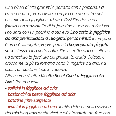
Una pinsa di 250 grammi è perfetta con 2 persone. La
pinsa ha una forma ovale e ampia che non entra nel
cestello della friggitrice ad aria. Così l'ho divisa in 2,
farcita con mozzarella di bufala dop e una volta richiusa
l'ho unta con un pochino d'olio evo.
L'ho cotta in friggitrice
ad aria preriscaldata a 180 gradi per 10 minuti.
Il tempo si
è un po' allungato proprio perché
l'ho preparata piegata
su se stessa.
Una volta cotta, l'ho estratta dal cestello ed
ho arricchito la farcitura col prosciutto crudo. Golosa, e
croccante la pinsa romana cotta in frigitrice ad ariai ha
risolto un pasto veloce in vacanza.
Alla ricerca di altre
Ricette Sprint Con La Friggitrice Ad
Aria
? Prova queste:
-
sofficini in friggitrice ad aria
;
-
bastoncini di pesce friggitrice ad aria
;
-
patatine fritte surgelate
-
wurstel in friggitrice ad aria
. Inutile dirti che nella sezione
del mio blog trovi anche ricette più elaborate da fare con