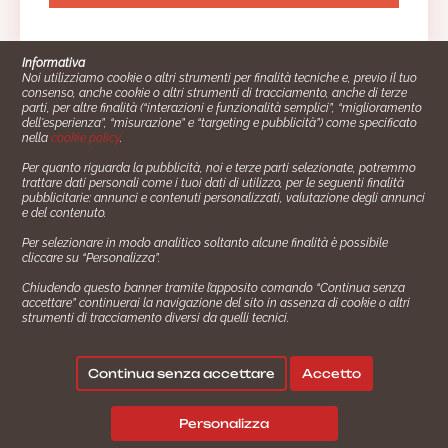
Informativa
Noi utilizziamo cookie o altri strumenti per finalità tecniche e, previo il tuo
consenso, anche cookie o altri strumenti di tracciamento, anche di terze
parti, per altre finalità (“interazioni e funzionalità semplici”, “miglioramento
dell'esperienza”, “misurazione” e “targeting e pubblicità”) come specificato
nella
cookie policy
.
Per quanto riguarda la pubblicità, noi e terze parti selezionate, potremmo
trattare dati personali come i tuoi dati di utilizzo, per le seguenti finalità
Cucinare.it è un marchio commerciale di Impiego24.it s.r.l.
pubblicitarie: annunci e contenuti personalizzati, valutazione degli annunci
copyright 2014 - 2024 P.IVA: 03406490130
e del contenuto.
Azienda certiﬁcata ISO 27001 numero: SNR 73140386/89/I
Per selezionare in modo analitico soltanto alcune finalità è possibile
- Azienda certiﬁcata ISO 9001 numero: SNR
cliccare su “Personalizza”.
96992040/89/Q
Chiudendo questo banner tramite l’apposito comando “Continua senza
Gestione consensi e categorie merceologiche marketing
accettare” continuerai la navigazione del sito in assenza di cookie o altri
strumenti di tracciamento diversi da quelli tecnici.
✖
Consigliami un contorno.
Seguici su:
Continua senza accettare
Accetto
|
|
💬
Policy Privacy
Termini e Condizioni
Cookie Policy
Personalizza