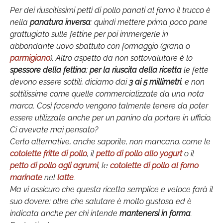
Per dei riuscitissimi petti di pollo panati al forno il trucco è
nella
panatura inversa
: quindi mettere prima poco pane
grattugiato sulle fettine per poi immergerle in
abbondante uovo sbattuto con formaggio (grana o
parmigiano
). Altro aspetto da non sottovalutare è lo
spessore della fettina
:
per la riuscita della ricetta
le fette
devono essere sottili, diciamo dai
3 ai 5 millimetri
, e non
sottilissime come quelle commercializzate da una nota
marca. Così facendo vengono talmente tenere da poter
essere utilizzate anche per un panino da portare in ufficio.
Ci avevate mai pensato?
Certo alternative, anche saporite, non mancano, come le
cotolette fritte di pollo
, il
petto di pollo allo yogurt
o il
petto di pollo agli agrumi
, le
cotolette di pollo al forno
marinate
nel
latte
.
Ma vi assicuro che questa ricetta semplice e veloce farà il
suo dovere: oltre che salutare è molto gustosa ed è
indicata anche per chi intende
mantenersi in forma
.