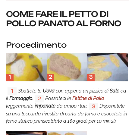
COME FARE IL PETTO DI
POLLO PANATO AL FORNO
Procedimento
1
2
3
Sbattete le
Uova
con appena un pizzico di
Sale
ed
1
il
Formaggio
.
Passateci le
Fettine di Pollo
2
leggermente
impanate
da ambo i lati.
Disponetele
3
su una leccarda rivestita di carta da forno e cuocetele in
forno statico preriscaldato a 180 gradi per 10 minuti.