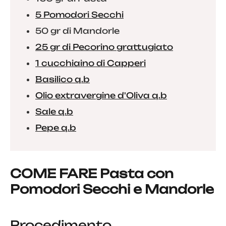
5 Pomodori Secchi
50 gr di Mandorle
25 gr di Pecorino grattugiato
1 cucchiaino di Capperi
Basilico q.b
Olio extravergine d'Oliva q.b
Sale q.b
Pepe q.b
COME FARE Pasta con
Pomodori Secchi e Mandorle
Procedimento