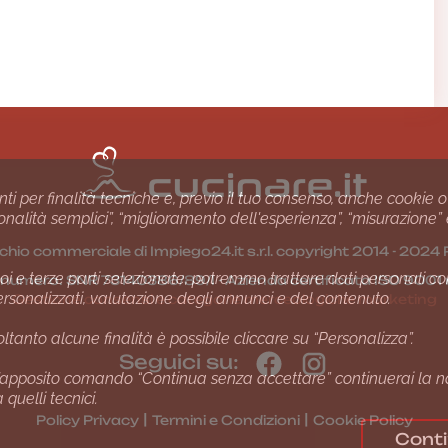
nti per finalità tecniche e, previo il tuo consenso, anche cookie o
nzionalità semplici”, “miglioramento dell'esperienza”, “misurazione”
chio commerciale di Impiego24.it s.r.l. copyright 2014 - 20
i e terze parti selezionate, potremmo trattare dati personali come 
1 numero: SNR 73140386/89/I - Azienda certiﬁcata ISO 90
ersonalizzati, valutazione degli annunci e del contenuto.
Gestione consensi e categorie merceologiche marketing
ltanto alcune finalità è possibile cliccare su “Personalizza”.
Seguici su:
apposito comando “Continua senza accettare” continuerai la navi
quelli tecnici.
|
|
Policy Privacy
Termini e Condizioni
Cookie Policy
Conti