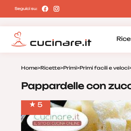
Seguici su:
Rice
Home
>
Ricette
>
Primi
>
Primi facili e veloci
Pappardelle con zucc
5