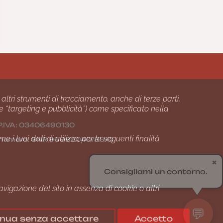
 altri strumenti di tracciamento, anche di terze parti,
 e “targeting e pubblicità”) come specificato nella
24 P.IVA: 03406490130
i tuoi dati di utilizzo, per le seguenti finalità
01 numero: SNR 96992040/89/Q
✖
Consigliami un contorno.
gazione del sito in assenza di cookie o altri
💬
nua senza accettare
Accetto