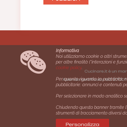
Informativa
Noi utilizziamo cookie o altri strume
per altre finalità (“interazioni e fu
cookie policy
.
Cucinare.it è un mar
Per quanto riguarda la pubblicità, no
Azienda certiﬁcata ISO 2700
pubblicitarie: annunci e contenuti p
Per selezionare in modo analitico so
Chiudendo questo banner tramite l’
strumenti di tracciamento diversi da 
Personalizza