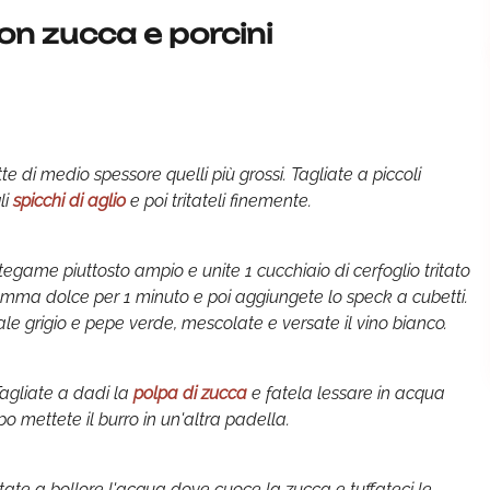
n zucca e porcini
tte di medio spessore quelli più grossi. Tagliate a piccoli
li
spicchi di aglio
e poi tritateli finemente.
 tegame piuttosto ampio e unite 1 cucchiaio di cerfoglio tritato
 fiamma dolce per 1 minuto e poi aggiungete lo speck a cubetti.
ale grigio e pepe verde, mescolate e versate il vino bianco.
Tagliate a dadi la
polpa di zucca
e fatela lessare in acqua
o mettete il burro in un'altra padella.
rtate a bollore l'acqua dove cuoce la zucca e tuffateci le