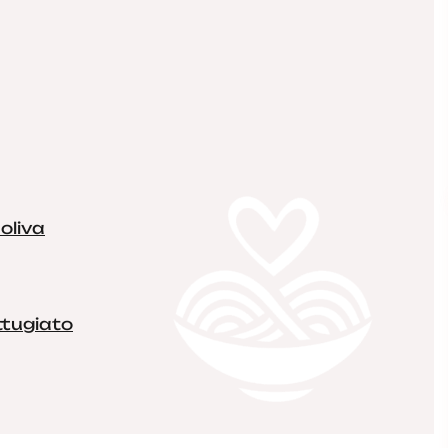
 oliva
ttugiato