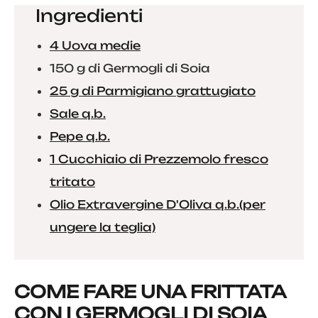
Ingredienti
4 Uova medie
150 g di Germogli di Soia
25 g di Parmigiano grattugiato
Sale q.b.
Pepe q.b.
1 Cucchiaio di Prezzemolo fresco
tritato
Olio Extravergine D'Oliva q.b.(per
ungere la teglia)
COME FARE UNA FRITTATA
CON I GERMOGLI DI SOIA