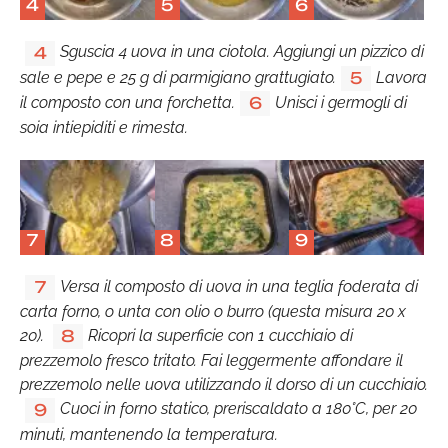
4
5
6
Sguscia 4 uova in una ciotola. Aggiungi un pizzico di
4
sale e pepe e 25 g di parmigiano grattugiato.
Lavora
5
il composto con una forchetta.
Unisci i germogli di
6
soia intiepiditi e rimesta.
7
8
9
Versa il composto di uova in una teglia foderata di
7
carta forno, o unta con olio o burro (questa misura 20 x
20).
Ricopri la superficie con 1 cucchiaio di
8
prezzemolo fresco tritato. Fai leggermente affondare il
prezzemolo nelle uova utilizzando il dorso di un cucchiaio.
Cuoci in forno statico, preriscaldato a 180°C, per 20
9
minuti, mantenendo la temperatura.