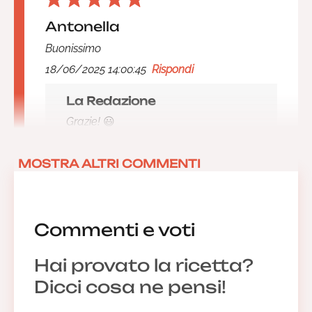
Antonella
Buonissimo
18/06/2025 14:00:45
Rispondi
La Redazione
Grazie! 😃
18/06/2025 19:28:29
MOSTRA ALTRI COMMENTI
Commenti e voti
Anonimo
Hai provato la ricetta?
I
Dicci cosa ne pensi!
13/12/2024 13:05:47
Rispondi