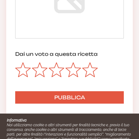
😃
02/09/2024 10:49:51
Dai un voto a questa ricetta
Anonimo
05/09/2023 13:40:27
Informativa
Noi utilizziamo cookie o altri strumenti per finalità tecniche e, previo il tuo
consenso, anche cookie o altri strumenti di tracciamento, anche di terze
parti, per altre finalità (“interazioni e funzionalità semplici”, “miglioramento