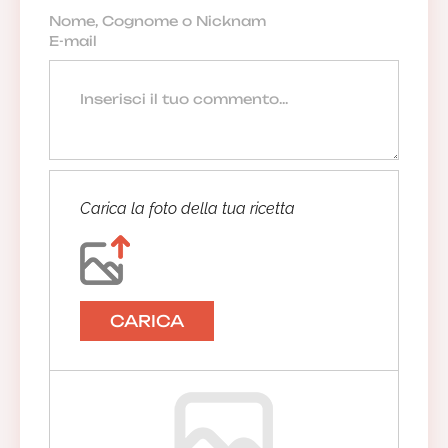
Anonimo
29/08/2024 15:50:48
Carica la foto della tua ricetta
Anonimo
Ottima cena
14/08/2024 18:55:32
Rispondi
CARICA
La Redazione
Grazie mille! Sono contenta che ti sia
piaciuta. Lo sgombro in padella è un
secondo gustoso e salutare. Spero
che continuerai a provare altre ricette!