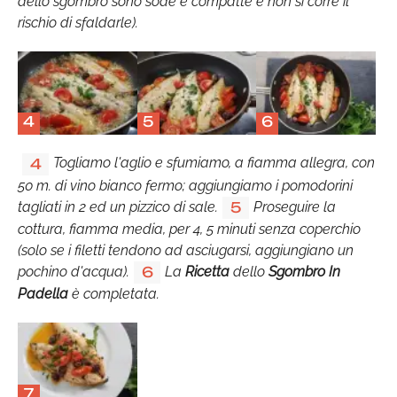
dello sgombro sono sode e compatte e non si corre il
rischio di sfaldarle).
4
5
6
Togliamo l'aglio e sfumiamo, a fiamma allegra, con
4
50 m. di vino bianco fermo; aggiungiamo i pomodorini
tagliati in 2 ed un pizzico di sale.
Proseguire la
5
cottura, fiamma media, per 4, 5 minuti senza coperchio
(solo se i filetti tendono ad asciugarsi, aggiungiano un
pochino d'acqua).
La
Ricetta
dello
Sgombro In
6
Padella
è completata.
7