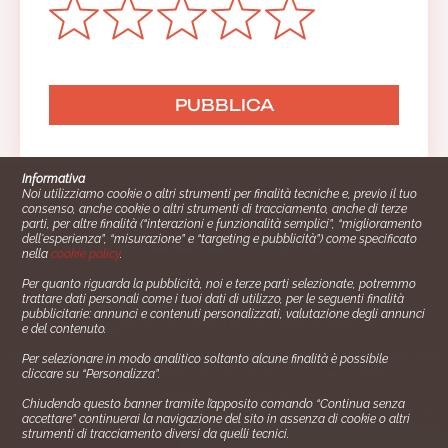
Informativa
Noi utilizziamo cookie o altri strumenti per finalità tecniche e, previo il tuo
consenso, anche cookie o altri strumenti di tracciamento, anche di terze
parti, per altre finalità (“interazioni e funzionalità semplici”, “miglioramento
dell'esperienza”, “misurazione” e “targeting e pubblicità”) come specificato
nella
cookie policy
.
Per quanto riguarda la pubblicità, noi e terze parti selezionate, potremmo
trattare dati personali come i tuoi dati di utilizzo, per le seguenti finalità
Cucinare.it è un marchio commerciale di Impiego24.it s.r.l.
pubblicitarie: annunci e contenuti personalizzati, valutazione degli annunci
copyright 2014 - 2024 P.IVA: 03406490130
e del contenuto.
Azienda certiﬁcata ISO 27001 numero: SNR 73140386/89/I
Per selezionare in modo analitico soltanto alcune finalità è possibile
- Azienda certiﬁcata ISO 9001 numero: SNR
cliccare su “Personalizza”.
96992040/89/Q
Chiudendo questo banner tramite l’apposito comando “Continua senza
Gestione consensi e categorie merceologiche marketing
accettare” continuerai la navigazione del sito in assenza di cookie o altri
strumenti di tracciamento diversi da quelli tecnici.
✖