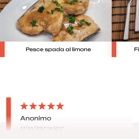
Pesce spada al limone
F
Anonimo
17/10/2017 19:32:17