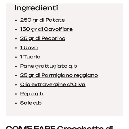
Ingredienti
250 gr di Patate
150 gr di Cavolfiore
25 gr di Pecorino
1 Uovo
1 Tuorlo
Pane grattugiato q.b
25 gr di Parmigiano reggiano
Olio extravergine d'Oliva
Pepe q.b
Sale q.b