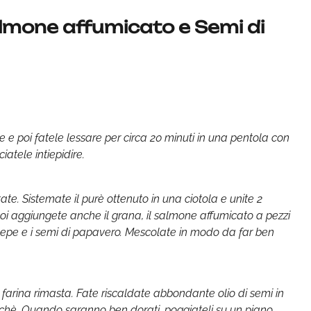
mone affumicato e Semi di
e e poi fatele lessare per circa 20 minuti in una pentola con
atele intiepidire.
te. Sistemate il purè ottenuto in una ciotola e unite 2
e poi aggiungete anche il grana, il salmone affumicato a pezzi
 di pepe e i semi di papavero. Mescolate in modo da far ben
a farina rimasta. Fate riscaldate abbondante olio di semi in
cchè. Quando saranno ben dorati, poggiateli su un piano