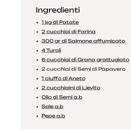
Ingredienti
1 kg di Patate
2 cucchiai di Farina
300 gr di Salmone affumicato
4 Turoli
6 cucchiai di Grana grattugiato
2 cucchiai di Semi di Papavero
1 ciuffo di Aneto
2 cucchiaini di Lievito
Olio di Semi q.b
Sale q.b
Pepe q.b