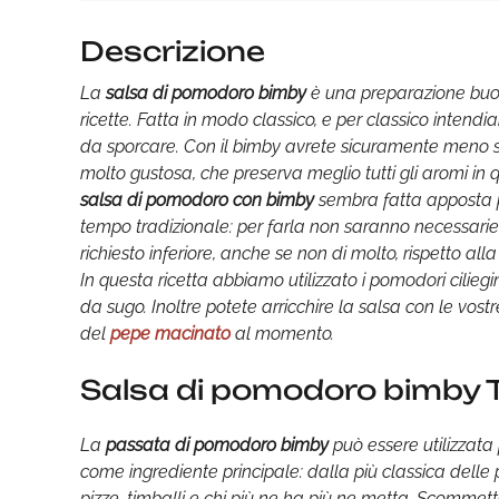
Descrizione
La
salsa di pomodoro bimby
è una preparazione buo
ricette. Fatta in modo classico, e per classico intendia
da sporcare. Con il bimby avrete sicuramente meno st
molto gustosa, che preserva meglio tutti gli aromi in 
salsa di pomodoro con bimby
sembra fatta apposta p
tempo tradizionale: per farla non saranno necessarie
richiesto inferiore, anche se non di molto, rispetto al
In questa ricetta abbiamo utilizzato i pomodori ciliegini
da sugo. Inoltre potete arricchire la salsa con le vost
del
pepe macinato
al momento.
Salsa di pomodoro bimby
La
passata di pomodoro bimby
può essere utilizzata
come ingrediente principale: dalla più classica delle
pizze, timballi e chi più ne ha più ne metta. Scommett