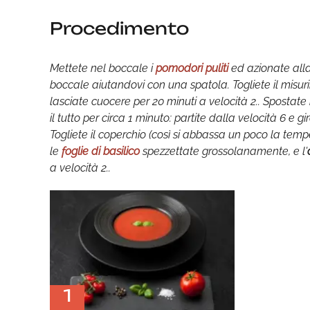
Procedimento
Mettete nel boccale i
pomodori puliti
ed azionate alla 
boccale aiutandovi con una spatola. Togliete il misur
lasciate cuocere per 20 minuti a velocità 2.. Spostate 
il tutto per circa 1 minuto: partite dalla velocità 6 e
Togliete il coperchio (così si abbassa un poco la temper
le
foglie di basilico
spezzettate grossolanamente, e l'
a velocità 2..
1