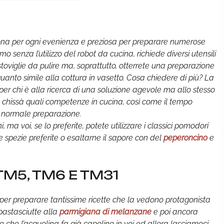
na per ogni evenienza e preziosa per preparare numerose
mo senza l’utilizzo del robot da cucina, richiede diversi utensili
oviglie da pulire ma, soprattutto, otterrete una preparazione
quanto simile alla cottura in vasetto. Cosa chiedere di più? La
er chi è alla ricerca di una soluzione agevole ma allo stesso
 chissà quali competenze in cucina, così come il tempo
la normale preparazione.
, ma voi, se lo preferite, potete utilizzare i classici pomodori
re spezie preferite o esaltarne il sapore con del
peperoncino
e
 TM5, TM6 E TM31
 per preparare tantissime ricette che la vedono protagonista
 pastasciutte alla
parmigiana di melanzane
e poi ancora
o che l’acquolina fa già capolino in voi ed allora lasciamoci