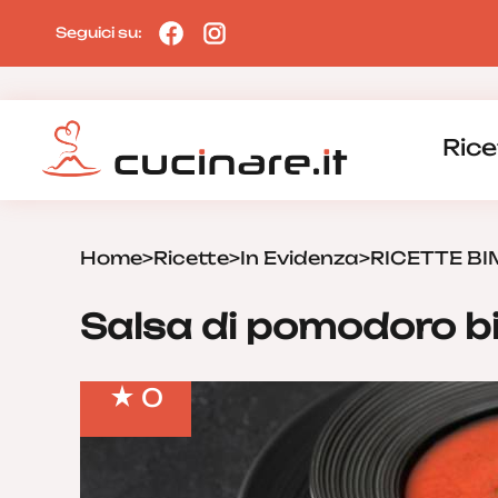
Seguici su:
Rice
Home
>
Ricette
>
In Evidenza
>
RICETTE B
Salsa di pomodoro 
0