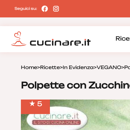
Seguici su:
Rice
Home
>
Ricette
>
In Evidenza
>
VEGANO
>
Po
Polpette con Zucchine
5