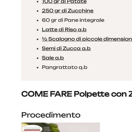
100 gr di Patate
250 gr di Zucchine
60 gr di Pane integrale
Latte di Riso q.b
½ Scalogno di piccole dimension
Semi di Zucca q.b
Sale q.b
Pangrattato q.b
COME FARE Polpette con Zu
Procedimento