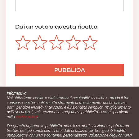
Dai un voto a questa ricetta
Informativa
Noi utilizziamo cookie o altri strumenti per finalità tecniche e, previo il tuo
consenso, anche cookie o altri strumenti di tracciamento, anche di terze
parti, per altre finalità (“interazioni e funzionalità semplici”, “miglioramento
dell'esperienza”, “misurazione” e “targeting e pubblicità”) come specificato
nella
cookie policy
.
Per quanto riguarda la pubblicità, noi e terze parti selezionate, potremmo
trattare dati personali come i tuoi dati di utilizzo, per le seguenti finalità
Cucinare.it è un marchio commerciale di Impiego24.it s.r.l.
pubblicitarie: annunci e contenuti personalizzati, valutazione degli annunci
copyright 2014 - 2024 P.IVA: 03406490130