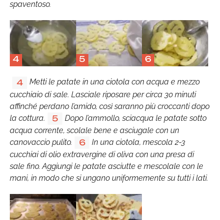
spaventoso.
4
5
6
Metti le patate in una ciotola con acqua e mezzo
4
cucchiaio di sale. Lasciale riposare per circa 30 minuti
affinché perdano l’amido, così saranno più croccanti dopo
la cottura.
Dopo l’ammollo, sciacqua le patate sotto
5
acqua corrente, scolale bene e asciugale con un
canovaccio pulito.
In una ciotola, mescola 2-3
6
cucchiai di olio extravergine di oliva con una presa di
sale fino. Aggiungi le patate asciutte e mescolale con le
mani, in modo che si ungano uniformemente su tutti i lati.