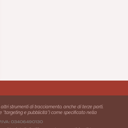
 altri strumenti di tracciamento, anche di terze parti,
 e “targeting e pubblicità”) come specificato nella
24 P.IVA: 03406490130