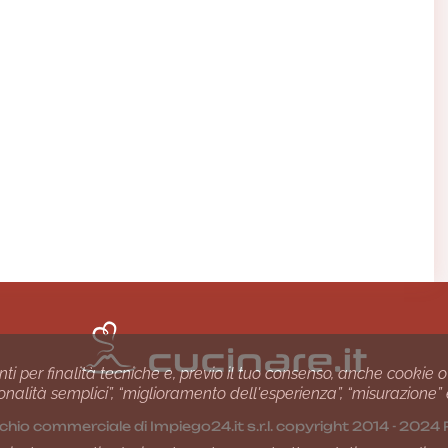
nti per finalità tecniche e, previo il tuo consenso, anche cookie o
nzionalità semplici”, “miglioramento dell'esperienza”, “misurazione”
chio commerciale di Impiego24.it s.r.l. copyright 2014 - 20