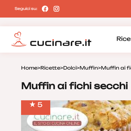
Seguici su:
Rice
Home
>
Ricette
>
Dolci
>
Muffin
>
Muffin ai f
Muffin ai fichi secchi
5