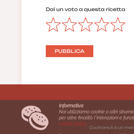
Dai un voto a questa ricetta
Informativa
Noi utilizziamo cookie o altri strume
per altre finalità (“interazioni e fu
cookie policy
.
Cucinare.it è un mar