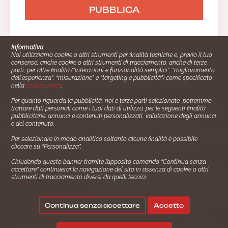
Informativa
Noi utilizziamo cookie o altri strumenti per finalità tecniche e, previo il tuo
consenso, anche cookie o altri strumenti di tracciamento, anche di terze
parti, per altre finalità (“interazioni e funzionalità semplici”, “miglioramento
dell'esperienza”, “misurazione” e “targeting e pubblicità”) come specificato
nella
cookie policy
.
Per quanto riguarda la pubblicità, noi e terze parti selezionate, potremmo
trattare dati personali come i tuoi dati di utilizzo, per le seguenti finalità
Cucinare.it è un marchio commerciale di Impiego24.it s.r.l.
pubblicitarie: annunci e contenuti personalizzati, valutazione degli annunci
copyright 2014 - 2024 P.IVA: 03406490130
e del contenuto.
Azienda certiﬁcata ISO 27001 numero: SNR 73140386/89/I
Per selezionare in modo analitico soltanto alcune finalità è possibile
- Azienda certiﬁcata ISO 9001 numero: SNR
cliccare su “Personalizza”.
96992040/89/Q
Chiudendo questo banner tramite l’apposito comando “Continua senza
Gestione consensi e categorie merceologiche marketing
accettare” continuerai la navigazione del sito in assenza di cookie o altri
strumenti di tracciamento diversi da quelli tecnici.
✖
Consigliami un contorno.
Seguici su:
Continua senza accettare
Accetto
|
|
Policy Privacy
Termini e Condizioni
Cookie Policy