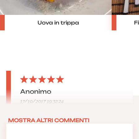
Uova in trippa
F
Anonimo
17/10/2017 19:32:24
MOSTRA ALTRI COMMENTI