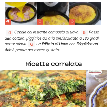
4
5
6
Coprile col restante composto di uova.
Passa
4
5
alla cottura: friggitrice ad aria preriscaldata a 180 gradi
per 12 minuti.
La
Frittata di Uova
con
Friggitrice ad
6
Aria
è pronta per essere gustata!
Ricette correlate