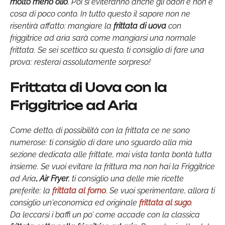
molto meno olio
. Poi si eviteranno anche gli odori e non è
cosa di poco conto. In tutto questo il sapore non ne
risentirà affatto: mangiare la
frittata di uova
con
friggitrice ad aria sarà come mangiarsi una normale
frittata. Se sei scettico su questo, ti consiglio di fare una
prova: resterai assolutamente sorpreso!
Frittata di Uova con la
Friggitrice ad Aria
Come detto, di possibilità con la frittata ce ne sono
numerose: ti consiglio di dare uno sguardo alla mia
sezione dedicata alle frittate, mai vista tanta bontà tutta
insieme. Se vuoi evitare la frittura ma non hai la Friggitrice
ad Aria
, Air Fryer
, ti consiglio una delle mie ricette
preferite: la
frittata al forno
. Se vuoi sperimentare, allora ti
consiglio un'economica ed originale
frittata al sugo
.
Da leccarsi i baffi un po’ come accade con la classica