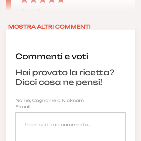
Anonimo
06/05/2022 13:10:53
MOSTRA ALTRI COMMENTI
Commenti e voti
Anonimo
28/01/2022 20:18:33
Hai provato la ricetta?
Dicci cosa ne pensi!
Anonimo
Ho da poco comprato la friggitrice ad aria e
vorrei imparare delle ricette
12/01/2022 09:05:02
Rispondi