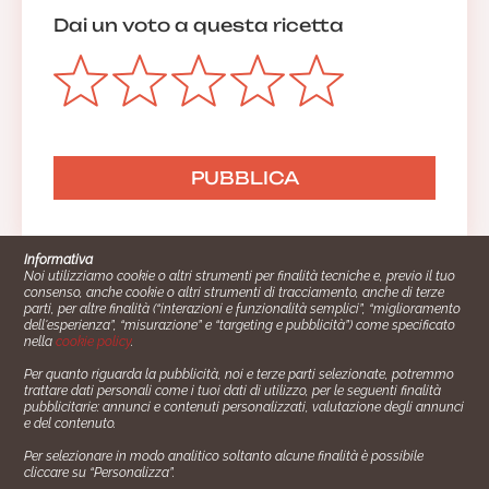
Dai un voto a questa ricetta
Anonimo
Cibi buonissimi
17/11/2021 14:25:03
Rispondi
La redazione
😃
17/11/2021 14:44:23
Informativa
Noi utilizziamo cookie o altri strumenti per finalità tecniche e, previo il tuo
consenso, anche cookie o altri strumenti di tracciamento, anche di terze
parti, per altre finalità (“interazioni e funzionalità semplici”, “miglioramento
dell'esperienza”, “misurazione” e “targeting e pubblicità”) come specificato
nella
cookie policy
.
Per quanto riguarda la pubblicità, noi e terze parti selezionate, potremmo
Anonimo
trattare dati personali come i tuoi dati di utilizzo, per le seguenti finalità
Cucinare.it è un marchio commerciale di Impiego24.it s.r.l.
pubblicitarie: annunci e contenuti personalizzati, valutazione degli annunci
copyright 2014 - 2024 P.IVA: 03406490130
01/11/2021 12:32:16
e del contenuto.
Azienda certiﬁcata ISO 27001 numero: SNR 73140386/89/I
Per selezionare in modo analitico soltanto alcune finalità è possibile
- Azienda certiﬁcata ISO 9001 numero: SNR
cliccare su “Personalizza”.