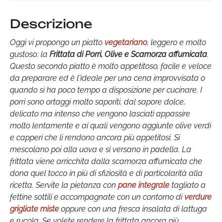
Descrizione
Oggi vi propongo un piatto
vegetariano
, leggero e molto
gustoso: la
Frittata di Porri, Olive e Scamorza affumicata
.
Questo secondo piatto è molto appetitoso, facile e veloce
da preparare ed è l'ideale per una cena improvvisata o
quando si ha poco tempo a disposizione per cucinare. I
porri sono ortaggi molto saporiti, dal sapore dolce,
delicato ma intenso che vengono lasciati appassire
molto lentamente e ai quali vengono aggiunte olive verdi
e capperi che li rendono ancora più appetitosi. Si
mescolano poi alla uova e si versano in padella. La
frittata viene arricchita dalla scamorza affumicata che
dona quel tocco in più di sfiziosità e di particolarità alla
ricetta. Servite la pietanza con
pane integrale
tagliato a
fettine sottili e accompagnate con un contorno di
verdure
grigliate miste
oppure con una fresca insalata di lattuga
e rucola. Se volete rendere la frittata ancora più