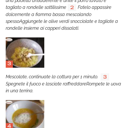
una padella antiaderente e unite il porro lavato e
tagliato a rondelle sottilissime
Fatelo appassire
2
dolcemente a fiamma bassa mescolando
spessoAggiungete le olive verdi snocciolate e tagliate a
rondelle insieme ai capperi dissalati.
3
Mescolate, continuate la cottura per 1 minuto.
3
Spegnete il fuoco e lasciate raffreddareRompete le uova
in una terrina.
4