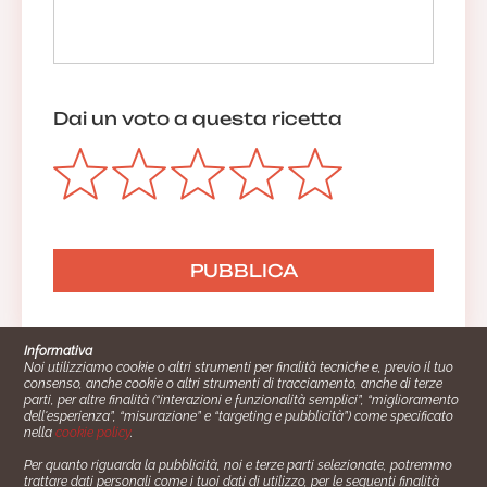
Dai un voto a questa ricetta
Informativa
Noi utilizziamo cookie o altri strumenti per finalità tecniche e, previo il tuo
consenso, anche cookie o altri strumenti di tracciamento, anche di terze
parti, per altre finalità (“interazioni e funzionalità semplici”, “miglioramento
dell'esperienza”, “misurazione” e “targeting e pubblicità”) come specificato
nella
cookie policy
.
Per quanto riguarda la pubblicità, noi e terze parti selezionate, potremmo
trattare dati personali come i tuoi dati di utilizzo, per le seguenti finalità