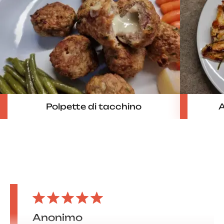
Polpette di tacchino
A
Anonimo