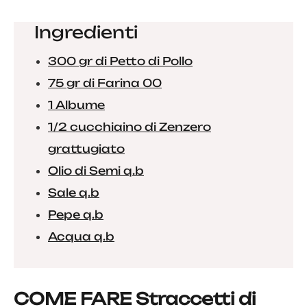
Ingredienti
300 gr di Petto di Pollo
75 gr di Farina 00
1 Albume
1/2 cucchiaino di Zenzero
grattugiato
Olio di Semi q.b
Sale q.b
Pepe q.b
Acqua q.b
COME FARE Straccetti di