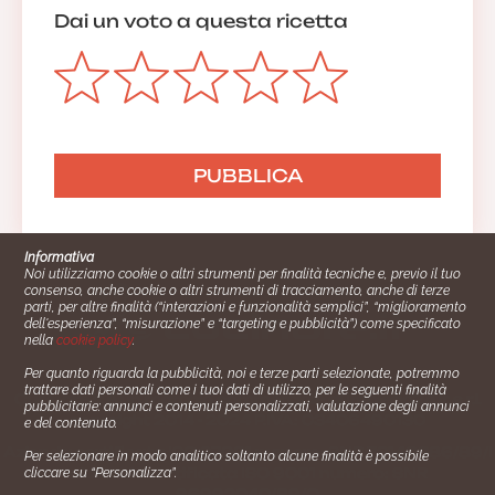
Dai un voto a questa ricetta
Informativa
Noi utilizziamo cookie o altri strumenti per finalità tecniche e, previo il tuo
consenso, anche cookie o altri strumenti di tracciamento, anche di terze
parti, per altre finalità (“interazioni e funzionalità semplici”, “miglioramento
dell'esperienza”, “misurazione” e “targeting e pubblicità”) come specificato
nella
cookie policy
.
Per quanto riguarda la pubblicità, noi e terze parti selezionate, potremmo
trattare dati personali come i tuoi dati di utilizzo, per le seguenti finalità
Cucinare.it è un marchio commerciale di Impiego24.it s.r.l.
pubblicitarie: annunci e contenuti personalizzati, valutazione degli annunci
copyright 2014 - 2024 P.IVA: 03406490130
e del contenuto.
Azienda certiﬁcata ISO 27001 numero: SNR 73140386/89/I
Per selezionare in modo analitico soltanto alcune finalità è possibile
- Azienda certiﬁcata ISO 9001 numero: SNR
cliccare su “Personalizza”.
96992040/89/Q