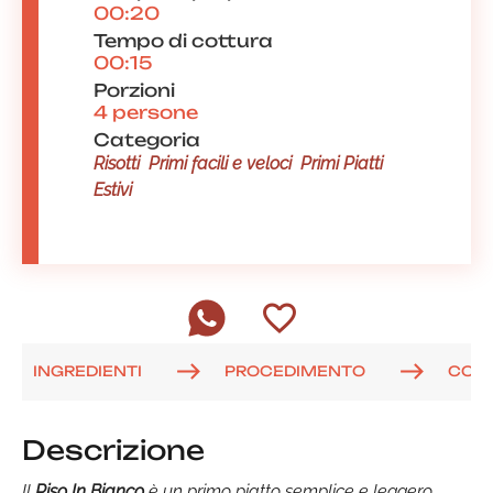
00:20
Tempo di cottura
00:15
Porzioni
4 persone
Categoria
Risotti
Primi facili e veloci
Primi Piatti
Estivi
INGREDIENTI
PROCEDIMENTO
COM
Descrizione
Il
Riso In Bianco
è un primo piatto semplice e leggero,