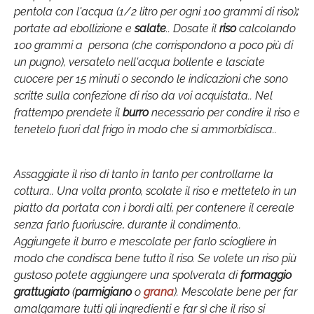
pentola con l'acqua (1/2 litro per ogni 100 grammi di riso)
;
portate ad ebollizione e
salate
.. Dosate il
riso
calcolando
100 grammi a persona (che corrispondono a poco più di
un pugno), versatelo nell'acqua bollente e lasciate
cuocere per 15 minuti o secondo le indicazioni che sono
scritte sulla confezione di riso da voi acquistata.. Nel
frattempo prendete il
burro
necessario per condire il riso e
tenetelo fuori dal frigo in modo che si ammorbidisca..
Assaggiate il riso di tanto in tanto per controllarne la
cottura.. Una volta pronto, scolate il riso e mettetelo in un
piatto da portata con i bordi alti, per contenere il cereale
senza farlo fuoriuscire, durante il condimento..
Aggiungete il burro e mescolate per farlo sciogliere in
modo che condisca bene tutto il riso. Se volete un riso più
gustoso potete aggiungere una spolverata di
formaggio
grattugiato
(
parmigiano
o
grana
). Mescolate bene per far
amalgamare tutti gli ingredienti e far sì che il riso si