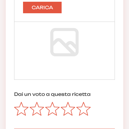
14/11/2021 22:16:57
Rispondi
CARICA
La redazione
Sono contenta 😃
15/11/2021 10:10:35
Anonimo
14/11/2021 22:14:18
Dai un voto a questa ricetta
Anonimo
01/11/2021 13:03:40