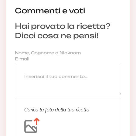
Commenti e voti
Anonimo
17/04/2022 18:29:19
Hai provato la ricetta?
Dicci cosa ne pensi!
Anonimo
17/03/2022 21:10:32
Anonimo
Carica la foto della tua ricetta
Grazie,pur amando il riso non lo so
cucinare..inizierò da questa ricetta buona e
semplice e poi spero di riuscire a fare in buon
risotto!