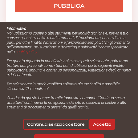
Informativa
Noi utilizziamo cookie o altri strumenti per finalità tecniche e, previo il tuo
Anonimo
consenso, anche cookie o altri strumenti di tracciamento, anche di terze
parti, per altre finalità (“interazioni e funzionalità semplici”, “miglioramento
13/10/2021 15:46:30
dell'esperienza”, “misurazione” e “targeting e pubblicità”) come specificato
nella
cookie policy
.
Per quanto riguarda la pubblicità, noi e terze parti selezionate, potremmo
trattare dati personali come i tuoi dati di utilizzo, per le seguenti finalità
Cucinare.it è un marchio commerciale di Impiego24.it s.r.l.
pubblicitarie: annunci e contenuti personalizzati, valutazione degli annunci
copyright 2014 - 2024 P.IVA: 03406490130
e del contenuto.
Anonimo
Azienda certiﬁcata ISO 27001 numero: SNR 73140386/89/I
Per selezionare in modo analitico soltanto alcune finalità è possibile
- Azienda certiﬁcata ISO 9001 numero: SNR
cliccare su “Personalizza”.
17/07/2021 12:05:56
96992040/89/Q
Chiudendo questo banner tramite l’apposito comando “Continua senza
Gestione consensi e categorie merceologiche marketing
accettare” continuerai la navigazione del sito in assenza di cookie o altri
strumenti di tracciamento diversi da quelli tecnici.
✖
Consigliami un contorno.
Seguici su:
Continua senza accettare
Accetto
Anonimo
Che differenza c'è fra riso bollito e riso in
|
|
Policy Privacy
Termini e Condizioni
Cookie Policy