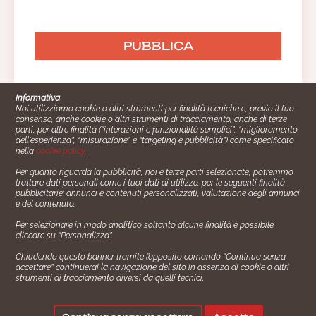
Informativa
Noi utilizziamo cookie o altri strumenti per finalità tecniche e, previo il tuo
consenso, anche cookie o altri strumenti di tracciamento, anche di terze
parti, per altre finalità (“interazioni e funzionalità semplici”, “miglioramento
dell'esperienza”, “misurazione” e “targeting e pubblicità”) come specificato
nella
cookie policy
.
Per quanto riguarda la pubblicità, noi e terze parti selezionate, potremmo
trattare dati personali come i tuoi dati di utilizzo, per le seguenti finalità
Cucinare.it è un marchio commerciale di Impiego24.it s.r.l.
pubblicitarie: annunci e contenuti personalizzati, valutazione degli annunci
copyright 2014 - 2024 P.IVA: 03406490130
e del contenuto.
Azienda certiﬁcata ISO 27001 numero: SNR 73140386/89/I
Per selezionare in modo analitico soltanto alcune finalità è possibile
- Azienda certiﬁcata ISO 9001 numero: SNR
cliccare su “Personalizza”.
96992040/89/Q
Chiudendo questo banner tramite l’apposito comando “Continua senza
Gestione consensi e categorie merceologiche marketing
accettare” continuerai la navigazione del sito in assenza di cookie o altri
strumenti di tracciamento diversi da quelli tecnici.
✖
Consigliami un contorno.
Seguici su: