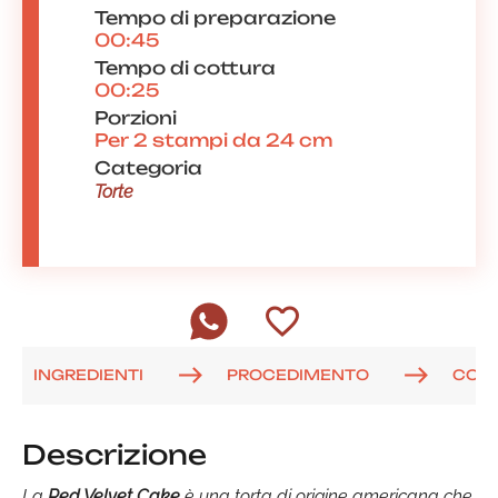
Tempo di preparazione
00:45
Tempo di cottura
00:25
Porzioni
Per 2 stampi da 24 cm
Categoria
Torte
INGREDIENTI
PROCEDIMENTO
COM
Descrizione
La
Red Velvet Cake
è una torta di origine americana che