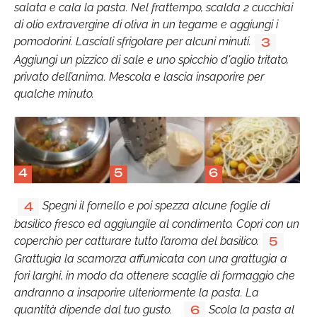
salata e cala la pasta. Nel frattempo, scalda 2 cucchiai
di olio extravergine di oliva in un tegame e aggiungi i
pomodorini. Lasciali sfrigolare per alcuni minuti.
3
Aggiungi un pizzico di sale e uno spicchio d'aglio tritato,
privato dell’anima. Mescola e lascia insaporire per
qualche minuto.
4
5
6
Spegni il fornello e poi spezza alcune foglie di
4
basilico fresco ed aggiungile al condimento. Copri con un
coperchio per catturare tutto l’aroma del basilico.
5
Grattugia la scamorza affumicata con una grattugia a
fori larghi, in modo da ottenere scaglie di formaggio che
andranno a insaporire ulteriormente la pasta. La
quantità dipende dal tuo gusto.
Scola la pasta al
6