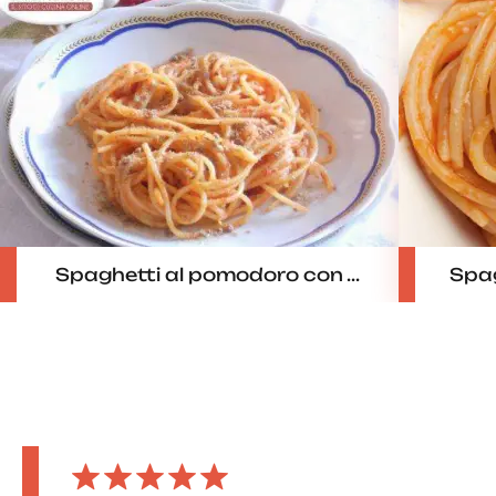
Spaghetti al pomodoro con ...
Spag