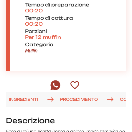
Tempo di preparazione
00:20
Tempo di cottura
00:20
Porzioni
Per 12 muffin
Categoria
Muffin
INGREDIENTI
PROCEDIMENTO
COM
Descrizione
Ecco a voi una ricetta fresca e golosa, molto semplice da