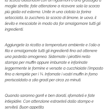
la scorza aiutandovi con un rigalimoni o una grattugia a
maglie strette, fate attenzione a ricavare solo la scorza
più gialla ed esterna. Unite in una ciotola la farina
setacciata, lo zucchero, la scorza di limone, le uova, il
lievito e mescolate in modo da far amalgamare tutti gli
ingredienti.
Aggiungete la ricotta a temperatura ambiente e l'olio a
filo e amalgamate tutti gli ingredienti fino ad ottenere
una pastella omogenea. Sistemate i pirottini nello
stampo per muffin oppure imburrate e infarinate
leggermente le formine e versate a cucchiaiate l'impasto
fino a riempirle per i ¾. Infornate i vostri muffin in forno
preriscaldato a 180 gradi per circa 20 minuti.
Quando saranno gonfi e ben dorati, sfornateli e fate
intiepidire. Con attenzione estraeteli dallo stampo e
serviteli. Buon appetito.