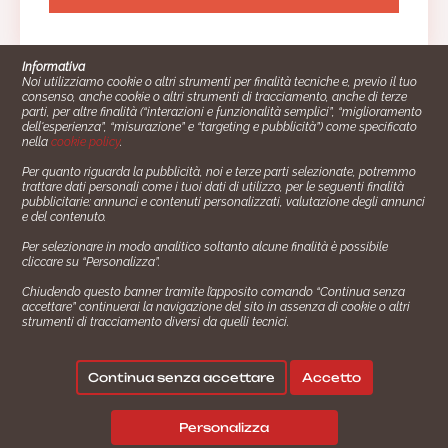
Informativa
Noi utilizziamo cookie o altri strumenti per finalità tecniche e, previo il tuo
consenso, anche cookie o altri strumenti di tracciamento, anche di terze
parti, per altre finalità (“interazioni e funzionalità semplici”, “miglioramento
dell'esperienza”, “misurazione” e “targeting e pubblicità”) come specificato
nella
cookie policy
.
Per quanto riguarda la pubblicità, noi e terze parti selezionate, potremmo
trattare dati personali come i tuoi dati di utilizzo, per le seguenti finalità
Cucinare.it è un marchio commerciale di Impiego24.it s.r.l.
pubblicitarie: annunci e contenuti personalizzati, valutazione degli annunci
copyright 2014 - 2024 P.IVA: 03406490130
e del contenuto.
Azienda certiﬁcata ISO 27001 numero: SNR 73140386/89/I
Per selezionare in modo analitico soltanto alcune finalità è possibile
- Azienda certiﬁcata ISO 9001 numero: SNR
cliccare su “Personalizza”.
96992040/89/Q
Chiudendo questo banner tramite l’apposito comando “Continua senza
Gestione consensi e categorie merceologiche marketing
accettare” continuerai la navigazione del sito in assenza di cookie o altri
strumenti di tracciamento diversi da quelli tecnici.
✖
Consigliami un contorno.
Seguici su:
Continua senza accettare
Accetto
|
|
💬
Policy Privacy
Termini e Condizioni
Cookie Policy
Personalizza