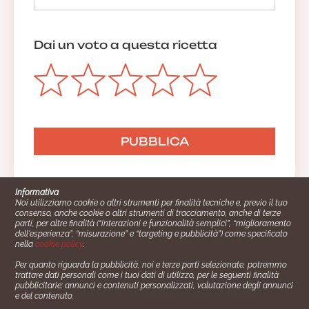
Dai un voto a questa ricetta
Informativa
Noi utilizziamo cookie o altri strumenti per finalità tecniche e, previo il tuo
consenso, anche cookie o altri strumenti di tracciamento, anche di terze
parti, per altre finalità (“interazioni e funzionalità semplici”, “miglioramento
dell'esperienza”, “misurazione” e “targeting e pubblicità”) come specificato
nella
cookie policy
.
Per quanto riguarda la pubblicità, noi e terze parti selezionate, potremmo
trattare dati personali come i tuoi dati di utilizzo, per le seguenti finalità
Cucinare.it è un marchio commerciale di Impiego24.it s.r.l.
pubblicitarie: annunci e contenuti personalizzati, valutazione degli annunci
copyright 2014 - 2024 P.IVA: 03406490130
e del contenuto.