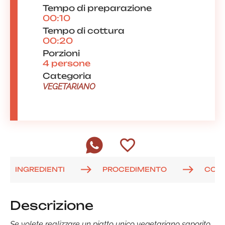
Tempo di preparazione
00:10
Tempo di cottura
00:20
Porzioni
4 persone
Categoria
VEGETARIANO
INGREDIENTI
PROCEDIMENTO
COM
Descrizione
Se volete realizzare un piatto unico vegetariano saporito,