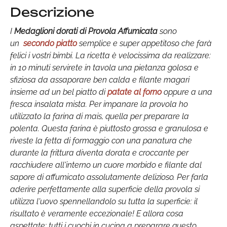
Descrizione
I
Medaglioni dorati di Provola Affumicata
sono
un
secondo piatto
semplice e super appetitoso che farà
felici i vostri bimbi. La ricetta è velocissima da realizzare:
in 10 minuti servirete in tavola una pietanza golosa e
sfiziosa da assaporare ben calda e filante magari
insieme ad un bel piatto di
patate al forno
oppure a una
fresca insalata mista. Per impanare la provola ho
utilizzato la farina di mais, quella per preparare la
polenta. Questa farina è piuttosto grossa e granulosa e
riveste la fetta di formaggio con una panatura che
durante la frittura diventa dorata e croccante per
racchiudere all'interno un cuore morbido e filante dal
sapore di affumicato assolutamente delizioso. Per farla
aderire perfettamente alla superficie della provola si
utilizza l'uovo spennellandolo su tutta la superficie: il
risultato è veramente eccezionale! E allora cosa
aspettate: tutti i cuochi in cucina a preparare questo