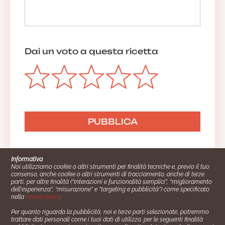
Dai un voto a questa ricetta
Informativa
Noi utilizziamo cookie o altri strumenti per finalità tecniche e, previo il tuo
consenso, anche cookie o altri strumenti di tracciamento, anche di terze
parti, per altre finalità (“interazioni e funzionalità semplici”, “miglioramento
dell'esperienza”, “misurazione” e “targeting e pubblicità”) come specificato
nella
cookie policy
.
Per quanto riguarda la pubblicità, noi e terze parti selezionate, potremmo
trattare dati personali come i tuoi dati di utilizzo, per le seguenti finalità
Cucinare.it è un marchio commerciale di Impiego24.it s.r.l.