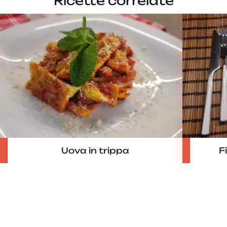
Ricette correlate
Uova in trippa
F