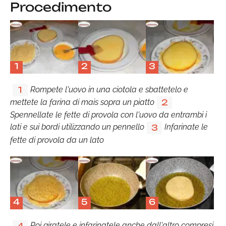
Procedimento
1
2
3
Rompete l'uovo in una ciotola e sbattetelo e
1
mettete la farina di mais sopra un piatto
2
Spennellate le fette di provola con l'uovo da entrambi i
lati e sui bordi utilizzando un pennello
Infarinate le
3
fette di provola da un lato
4
5
6
Poi giratele e infarinatele anche dall'altro compresi
4