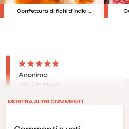
Confettura di fichi d'india ...
Co
Anonimo
17/10/2017 19:32:23
MOSTRA ALTRI COMMENTI
Commenti e voti