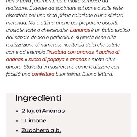
non si trova facilmente ed è molto semplice da
realizzare. È ideale da spalmare sul pane o sulle fette
biscottate per una ricca prima colazione o una sfiziosa
merenda. Ma è ottima anche per preparare biscotti,
crostate, torte o cheesecake.
L'ananas
è un frutto esotico
dal sapore deciso e particolare, si presta bene alla
realizzazione di numerose ricette sia dolci che salate
come ad esempio l'
insalata con ananas
, il
budino di
ananas
, il
succo di papaya e ananas
e molte altre
ancora. Stavolta vi mostreremo come realizzare con
facilità una
confettura
buonissima. Buona lettura.
Ingredienti
2 kg. di Ananas
1 Limone
Zucchero q.b.