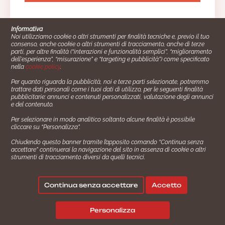
Informativa
Noi utilizziamo cookie o altri strumenti per finalità tecniche e, previo il tuo
consenso, anche cookie o altri strumenti di tracciamento, anche di terze
parti, per altre finalità (“interazioni e funzionalità semplici”, “miglioramento
dell'esperienza”, “misurazione” e “targeting e pubblicità”) come specificato
nella
cookie policy
.
Per quanto riguarda la pubblicità, noi e terze parti selezionate, potremmo
trattare dati personali come i tuoi dati di utilizzo, per le seguenti finalità
Cucinare.it è un marchio commerciale di Impiego24.it s.r.l.
pubblicitarie: annunci e contenuti personalizzati, valutazione degli annunci
copyright 2014 - 2024 P.IVA: 03406490130
e del contenuto.
Azienda certiﬁcata ISO 27001 numero: SNR 73140386/89/I
Per selezionare in modo analitico soltanto alcune finalità è possibile
- Azienda certiﬁcata ISO 9001 numero: SNR
cliccare su “Personalizza”.
96992040/89/Q
Chiudendo questo banner tramite l’apposito comando “Continua senza
Gestione consensi e categorie merceologiche marketing
accettare” continuerai la navigazione del sito in assenza di cookie o altri
strumenti di tracciamento diversi da quelli tecnici.
✖
Ricalcola le dosi.
Seguici su:
Continua senza accettare
Accetto
|
|
💬
Policy Privacy
Termini e Condizioni
Cookie Policy
Personalizza