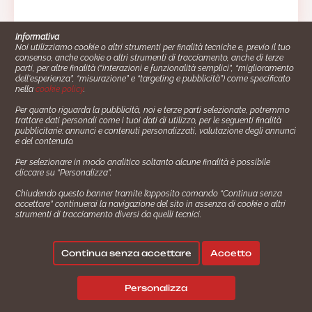
Informativa
Noi utilizziamo cookie o altri strumenti per finalità tecniche e, previo il tuo
consenso, anche cookie o altri strumenti di tracciamento, anche di terze
parti, per altre finalità (“interazioni e funzionalità semplici”, “miglioramento
dell'esperienza”, “misurazione” e “targeting e pubblicità”) come specificato
nella
cookie policy
.
Per quanto riguarda la pubblicità, noi e terze parti selezionate, potremmo
trattare dati personali come i tuoi dati di utilizzo, per le seguenti finalità
Cucinare.it è un marchio commerciale di Impiego24.it s.r.l.
pubblicitarie: annunci e contenuti personalizzati, valutazione degli annunci
copyright 2014 - 2024 P.IVA: 03406490130
e del contenuto.
Azienda certiﬁcata ISO 27001 numero: SNR 73140386/89/I
Per selezionare in modo analitico soltanto alcune finalità è possibile
- Azienda certiﬁcata ISO 9001 numero: SNR
cliccare su “Personalizza”.
96992040/89/Q
Chiudendo questo banner tramite l’apposito comando “Continua senza
Gestione consensi e categorie merceologiche marketing
accettare” continuerai la navigazione del sito in assenza di cookie o altri
strumenti di tracciamento diversi da quelli tecnici.
✖
Consigliami un contorno.
Seguici su:
Continua senza accettare
Accetto
|
|
💬
Policy Privacy
Termini e Condizioni
Cookie Policy
Personalizza