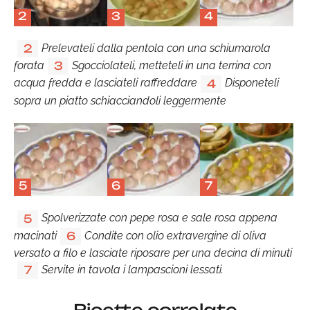
2
3
4
Prelevateli dalla pentola con una schiumarola
2
forata
Sgocciolateli, metteteli in una terrina con
3
acqua fredda e lasciateli raffreddare
Disponeteli
4
sopra un piatto schiacciandoli leggermente
5
6
7
Spolverizzate con pepe rosa e sale rosa appena
5
macinati
Condite con olio extravergine di oliva
6
versato a filo e lasciate riposare per una decina di minuti
Servite in tavola i lampascioni lessati.
7