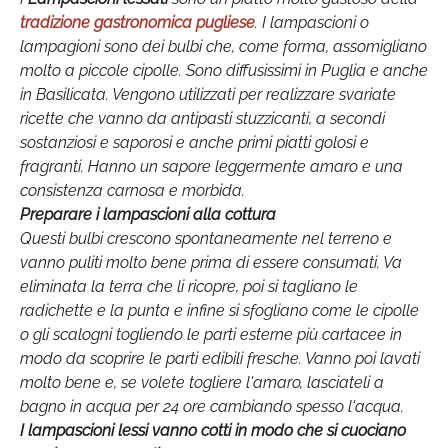
tradizione gastronomica pugliese
. I lampascioni o
lampagioni sono dei bulbi che, come forma, assomigliano
molto a piccole cipolle. Sono diffusissimi in Puglia e anche
in Basilicata. Vengono utilizzati per realizzare svariate
ricette che vanno da antipasti stuzzicanti, a secondi
sostanziosi e saporosi e anche primi piatti golosi e
fragranti. Hanno un sapore leggermente amaro e una
consistenza carnosa e morbida.
Preparare i lampascioni alla cottura
Questi bulbi crescono spontaneamente nel terreno e
vanno puliti molto bene prima di essere consumati. Va
eliminata la terra che li ricopre, poi si tagliano le
radichette e la punta e infine si sfogliano come le cipolle
o gli scalogni togliendo le parti esterne più cartacee in
modo da scoprire le parti edibili fresche. Vanno poi lavati
molto bene e, se volete togliere l'amaro, lasciateli a
bagno in acqua per 24 ore cambiando spesso l'acqua.
I
lampascioni lessi
vanno cotti in modo che si cuociano