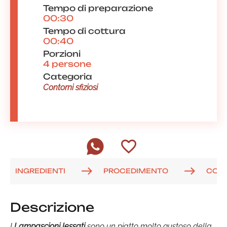
Tempo di preparazione
00:30
Tempo di cottura
00:40
Porzioni
4 persone
Categoria
Contorni sfiziosi
INGREDIENTI
PROCEDIMENTO
COM
Descrizione
I
Lampascioni lessati
sono un piatto molto gustoso della