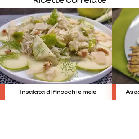
Ricette correlate
Insalata di finocchi e mele
Aspar