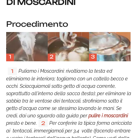
DI MOSCARDINI
Procedimento
1
2
3
Puliamo i Moscardini: rivoltiamo la testa ed
1
eliminiamo le interiora; togliamo con un coltello becco e
occhi. Sciacquiamoli sotto getto di acqua corrente,
soprattutto all'interno della sacca (testa); per eliminare la
sabbia tra le ventose dei tentacoli, strofiniamo sotto il
getto d'acqua come se stessimo lavando le mani. Se
credi, dai uno sguardo alla guida per
pulire i moscardini
presto e bene.
Per conferire la tipica forma arricciata
2
ai tentacoli, immergiamoli per 3,4 volte (facendo entrare