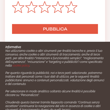
Informativa
Noi utilizziamo cookie o altri strumenti per finalità tecniche e, previo il tuo
consenso, anche cookie o altri strumenti di tracciamento, anche di terze
parti, per altre finalità (“interazioni e funzionalità semplici”, “miglioramento
dell'esperienza”, “misurazione” e “targeting e pubblicità”) come specificato
nella
cookie policy
.
Per quanto riguarda la pubblicità, noi e terze parti selezionate, potremmo
trattare dati personali come i tuoi dati di utilizzo, per le seguenti finalità
Cucinare.it è un marchio commerciale di Impiego24.it s.r.l.
pubblicitarie: annunci e contenuti personalizzati, valutazione degli annunci
copyright 2014 - 2024 P.IVA: 03406490130
e del contenuto.
Azienda certiﬁcata ISO 27001 numero: SNR 73140386/89/I
Per selezionare in modo analitico soltanto alcune finalità è possibile
- Azienda certiﬁcata ISO 9001 numero: SNR
cliccare su “Personalizza”.
96992040/89/Q
Chiudendo questo banner tramite l’apposito comando “Continua senza
Gestione consensi e categorie merceologiche marketing
accettare” continuerai la navigazione del sito in assenza di cookie o altri
strumenti di tracciamento diversi da quelli tecnici.