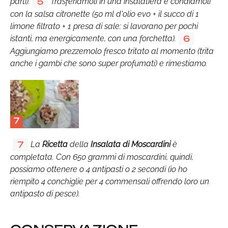
parti).
Trasferiamoli in una insalatiera e condiamoli
5
con la salsa citronette (50 ml d'olio evo + il succo di 1
limone filtrato + 1 presa di sale: si lavorano per pochi
istanti, ma energicamente, con una forchetta).
6
Aggiungiamo prezzemolo fresco tritato al momento (trita
anche i gambi che sono super profumati) e rimestiamo.
7
La
Ricetta
della
Insalata di Moscardini
è
7
completata. Con 650 grammi di moscardini, quindi,
possiamo ottenere o 4 antipasti o 2 secondi (io ho
riempito 4 conchiglie per 4 commensali offrendo loro un
antipasto di pesce).