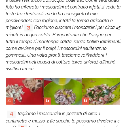
e uscire i tentacoli dall'acqua bollente). Come vedi dalla
foto ho afferrato i moscardini al contrario infatti si vede la
testa tra i tentacoli: me lo ha consigliato il mio
pescivendolo con ragione, infatti la forma arricciata è
migliore!
Facciamo cuocere i moscardini per circa 45
3
minuti, in acqua calda. E' importante che l'acqua per
tutto il tempo si mantenga calda, senza bollire (altrimenti,
come avviene per il polpi, i moscardini risulteranno
gommosi). Una volta pronti, lasciamo raffreddare i
moscardini nell'acqua di cottura (circa un'ora), affinché
risultino teneri.
4
5
6
Tagliamo i moscardini in pezzetti di circa 1
4
centimetro e mezzo, 2 (le sacche le possiamo dividere il 4