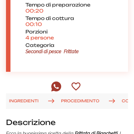
Tempo di preparazione
00:20
Tempo di cottura
00:10
Porzioni
4 persone
Categoria
Secondi di pesce
Frittate
INGREDIENTI
PROCEDIMENTO
COM
Descrizione
Ecco la buonissima ricetta della
Frittata di Bianchetti
. I