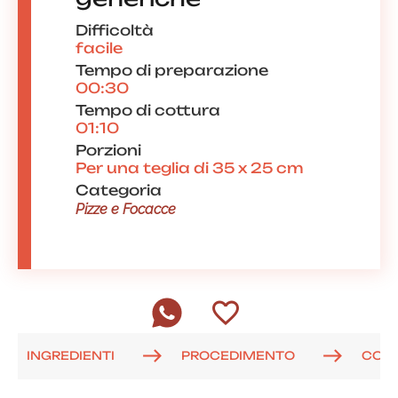
Difficoltà
facile
Tempo di preparazione
00:30
Tempo di cottura
01:10
Porzioni
Per una teglia di 35 x 25 cm
Categoria
Pizze e Focacce
INGREDIENTI
PROCEDIMENTO
COM