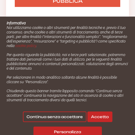
Informativa
Noi utilizziamo cookie o altri strumenti per finalità tecniche e, previo il tuo
consenso, anche cookie o altri strumenti di tracciamento, anche di terze
parti, per altre finalità (“interazioni e funzionalità semplici”, “miglioramento
dell'esperienza”, “misurazione” e “targeting e pubblicità”) come specificato
nella
cookie policy
.
Per quanto riguarda la pubblicità, noi e terze parti selezionate, potremmo
trattare dati personali come i tuoi dati di utilizzo, per le seguenti finalità
Cucinare.it è un marchio commerciale di Impiego24.it s.r.l.
pubblicitarie: annunci e contenuti personalizzati, valutazione degli annunci
copyright 2014 - 2024 P.IVA: 03406490130
e del contenuto.
Azienda certiﬁcata ISO 27001 numero: SNR 73140386/89/I
Per selezionare in modo analitico soltanto alcune finalità è possibile
- Azienda certiﬁcata ISO 9001 numero: SNR
cliccare su “Personalizza”.
96992040/89/Q
Chiudendo questo banner tramite l’apposito comando “Continua senza
Gestione consensi e categorie merceologiche marketing
accettare” continuerai la navigazione del sito in assenza di cookie o altri
strumenti di tracciamento diversi da quelli tecnici.
✖
Consigliami un contorno.
Seguici su:
Continua senza accettare
Accetto
|
|
💬
Policy Privacy
Termini e Condizioni
Cookie Policy
Personalizza