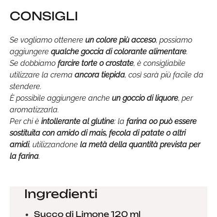
CONSIGLI
Se vogliamo ottenere
un colore più acceso
, possiamo
aggiungere
qualche goccia di colorante alimentare
.
Se dobbiamo
farcire torte o crostate
, è consigliabile
utilizzare la crema
ancora tiepida
, così sarà più facile da
stendere.
È possibile aggiungere anche
un goccio di liquore
, per
aromatizzarla.
Per chi è
intollerante al glutine
: la
farina 00 può essere
sostituita con amido di mais, fecola di patate o altri
amidi
, utilizzandone
la metà della quantità prevista per
la farina
.
Ingredienti
Succo di Limone 120 ml