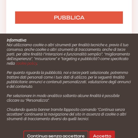
Informativa
Noi utilizziamo cookie o altri strumenti per finalità tecniche e, previo il tuo
consenso, anche cookie o altri strumenti di tracciamento, anche di terze
parti, per altre finalità (“interazioni e funzionalità semplici”, “miglioramento
dell'esperienza”, “misurazione” e “targeting e pubblicità”) come specificato
nella
cookie policy
.
Per quanto riguarda la pubblicità, noi e terze parti selezionate, potremmo
trattare dati personali come i tuoi dati di utilizzo, per le seguenti finalità
Cucinare.it è un marchio commerciale di Impiego24.it s.r.l.
pubblicitarie: annunci e contenuti personalizzati, valutazione degli annunci
copyright 2014 - 2024 P.IVA: 03406490130
e del contenuto.
Azienda certiﬁcata ISO 27001 numero: SNR 73140386/89/I
Per selezionare in modo analitico soltanto alcune finalità è possibile
- Azienda certiﬁcata ISO 9001 numero: SNR
cliccare su “Personalizza”.
96992040/89/Q
Chiudendo questo banner tramite l’apposito comando “Continua senza
Gestione consensi e categorie merceologiche marketing
accettare” continuerai la navigazione del sito in assenza di cookie o altri
strumenti di tracciamento diversi da quelli tecnici.
✖
Consigliami un contorno.
Seguici su:
Continua senza accettare
Accetto