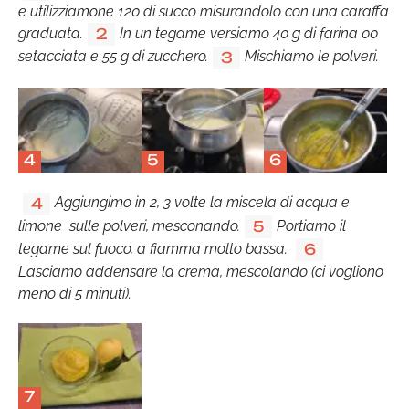
e utilizziamone 120 di succo misurandolo con una caraffa
graduata.
In un tegame versiamo 40 g di farina 00
2
setacciata e 55 g di zucchero.
Mischiamo le polveri.
3
4
5
6
Aggiungimo in 2, 3 volte la miscela di acqua e
4
limone sulle polveri, mesconando.
Portiamo il
5
tegame sul fuoco, a fiamma molto bassa.
6
Lasciamo addensare la crema, mescolando (ci vogliono
meno di 5 minuti).
7