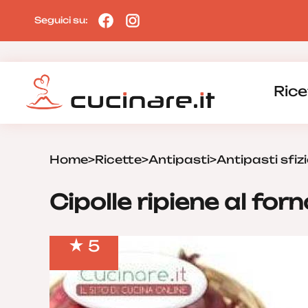
Seguici su:
Rice
Home
>
Ricette
>
Antipasti
>
Antipasti sfizi
Cipolle ripiene al forn
5