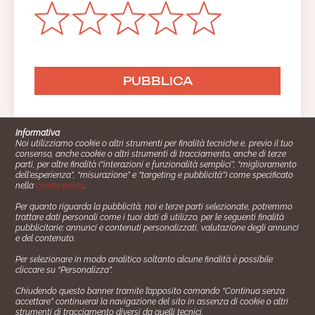
Informativa
Noi utilizziamo cookie o altri strumenti per finalità tecniche e, previo il tuo
consenso, anche cookie o altri strumenti di tracciamento, anche di terze
parti, per altre finalità (“interazioni e funzionalità semplici”, “miglioramento
dell'esperienza”, “misurazione” e “targeting e pubblicità”) come specificato
nella
cookie policy
.
Per quanto riguarda la pubblicità, noi e terze parti selezionate, potremmo
trattare dati personali come i tuoi dati di utilizzo, per le seguenti finalità
Cucinare.it è un marchio commerciale di Impiego24.it s.r.l.
pubblicitarie: annunci e contenuti personalizzati, valutazione degli annunci
copyright 2014 - 2024 P.IVA: 03406490130
e del contenuto.
Azienda certiﬁcata ISO 27001 numero: SNR 73140386/89/I
Per selezionare in modo analitico soltanto alcune finalità è possibile
- Azienda certiﬁcata ISO 9001 numero: SNR
cliccare su “Personalizza”.
96992040/89/Q
Chiudendo questo banner tramite l’apposito comando “Continua senza
Gestione consensi e categorie merceologiche marketing
accettare” continuerai la navigazione del sito in assenza di cookie o altri
strumenti di tracciamento diversi da quelli tecnici.