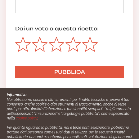
Dai un voto a questa ricetta
Informativa
Noi utilizziamo cookie o altri strumenti per finalità tecniche e, previo il tuo
consenso, anche cookie o altri strumenti di tracciamento, anche di terze
parti, per altre finalità (“interazioni e funzionalità semplici”, “miglioramento
dell'esperienza”, “misurazione” e “targeting e pubblicità”) come specificato
nella
cookie policy
.
Per quanto riguarda la pubblicità, noi e terze parti selezionate, potremmo
trattare dati personali come i tuoi dati di utilizzo, per le seguenti finalità
Cucinare.it è un marchio commerciale di Impiego24.it s.r.l.
pubblicitarie: annunci e contenuti personalizzati, valutazione degli annunci