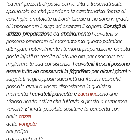
"cavati" pezzetti di pasta con le dita o trascinati sulla
spianatoia perché prendano la caratteristica forma di
conchiglie arrotolate ai bordi. Grazie a ciò sono in grado
di imprigionare il sugo ed esaltare il sapore.
Consigli di
utilizzo, preparazione ed abbinamento
I cavatelli si
possono preparare al momento ma questo potrebbe
allungare notevolmente i tempi di preparazione. Questa
pasta infatti necessita di alcune ore per essiccare per
migliorare la sua consistenza.
I cavatelli freschi possono
essere tuttavia conservati in frigorifero per alcuni giorni
o
surgelati negli appositi sacchetti da freezer cosicché
possiate averli a vostra disposizione in qualsiasi
momento. I
cavatelli pancetta e
zucchine
sono una
sfiziosa ricetta estiva che tuttavia si presta a numerose
varianti. E' infatti possibile sostituire la pancetta con
delle
cozze
,
delle
vongole
,
del polipo
o dei gamberetti