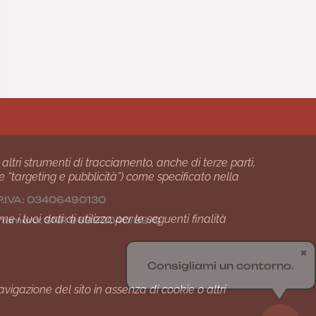
 altri strumenti di tracciamento, anche di terze parti,
 e “targeting e pubblicità”) come specificato nella
24 P.IVA: 03406490130
i tuoi dati di utilizzo, per le seguenti finalità
01 numero: SNR 96992040/89/Q
✖
Consigliami un contorno.
gazione del sito in assenza di cookie o altri