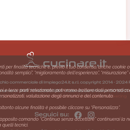
nti per finalità tecniche e, previo il tuo consenso, anche cookie o
nzionalità semplici”, “miglioramento dell'esperienza”, “misurazione”
chio commerciale di Impiego24.it s.r.l. copyright 2014 - 20
i e terze parti selezionate, potremmo trattare dati personali come 
1 numero: SNR 73140386/89/I - Azienda certiﬁcata ISO 90
ersonalizzati, valutazione degli annunci e del contenuto.
Gestione consensi e categorie merceologiche marketing
ltanto alcune finalità è possibile cliccare su “Personalizza”.
Seguici su:
apposito comando “Continua senza accettare” continuerai la navi
quelli tecnici.