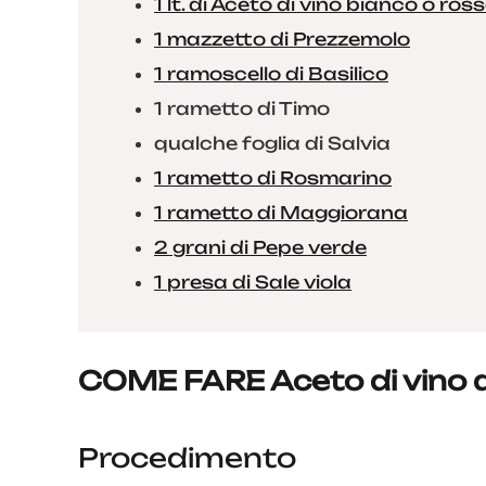
1 lt. di Aceto di vino bianco o ros
1 mazzetto di Prezzemolo
1 ramoscello di Basilico
1 rametto di Timo
qualche foglia di Salvia
1 rametto di Rosmarino
1 rametto di Maggiorana
2 grani di Pepe verde
1 presa di Sale viola
COME FARE Aceto di vino 
Procedimento