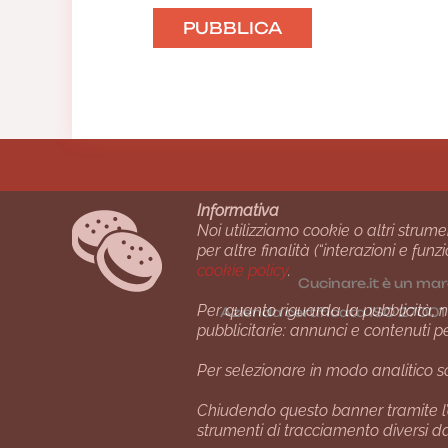
Informativa
Noi utilizziamo cookie o altri strume
per altre finalità (“interazioni e fu
cookie policy
.
Cucinare.it è un mar
Per quanto riguarda la pubblicità, no
Azienda certiﬁcata ISO 2700
pubblicitarie: annunci e contenuti p
Per selezionare in modo analitico so
Chiudendo questo banner tramite l’
strumenti di tracciamento diversi da 