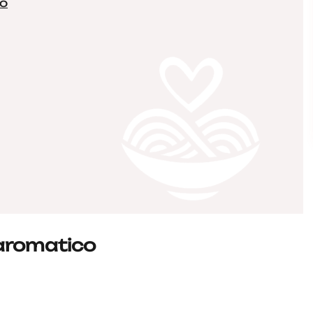
so
aromatico