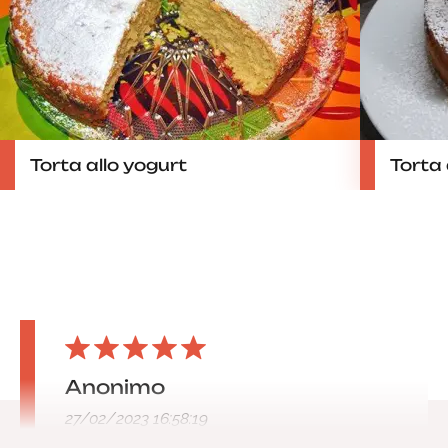
Torta allo yogurt
Torta
Anonimo
27/02/2023 16:58:19