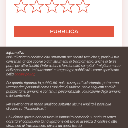
Informativa
Noi utilizziamo cookie o altri strumenti per finalità tecniche e, previo il tuo
consenso, anche cookie o altri strumenti di tracciamento, anche di terze
parti, per altre finalità (“interazioni e funzionalità semplici”, “miglioramento
dell'esperienza”, “misurazione” e “targeting e pubblicità”) come specificato
nella
cookie policy
.
Per quanto riguarda la pubblicità, noi e terze parti selezionate, potremmo
trattare dati personali come i tuoi dati di utilizzo, per le seguenti finalità
Cucinare.it è un marchio commerciale di Impiego24.it s.r.l.
pubblicitarie: annunci e contenuti personalizzati, valutazione degli annunci
copyright 2014 - 2024 P.IVA: 03406490130
e del contenuto.
Azienda certiﬁcata ISO 27001 numero: SNR 73140386/89/I
Per selezionare in modo analitico soltanto alcune finalità è possibile
- Azienda certiﬁcata ISO 9001 numero: SNR
cliccare su “Personalizza”.
96992040/89/Q
Chiudendo questo banner tramite l’apposito comando “Continua senza
Gestione consensi e categorie merceologiche marketing
accettare” continuerai la navigazione del sito in assenza di cookie o altri
strumenti di tracciamento diversi da quelli tecnici.