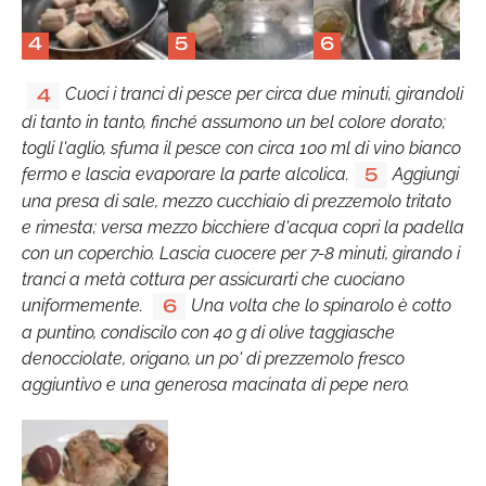
4
5
6
Cuoci i tranci di pesce per circa due minuti, girandoli
4
di tanto in tanto, finché assumono un bel colore dorato;
togli l'aglio, sfuma il pesce con circa 100 ml di vino bianco
fermo e lascia evaporare la parte alcolica.
Aggiungi
5
una presa di sale, mezzo cucchiaio di prezzemolo tritato
e rimesta; versa mezzo bicchiere d'acqua copri la padella
con un coperchio. Lascia cuocere per 7-8 minuti, girando i
tranci a metà cottura per assicurarti che cuociano
uniformemente.
Una volta che lo spinarolo è cotto
6
a puntino, condiscilo con 40 g di olive taggiasche
denocciolate, origano, un po' di prezzemolo fresco
aggiuntivo e una generosa macinata di pepe nero.