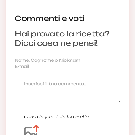
Commenti e voti
Anonimo
Facile, veloce ed economico, ottimo piatto,
Hai provato la ricetta?
grazie.
Dicci cosa ne pensi!
30/06/2024 07:33:13
Rispondi
La Redazione
Sono felice di essserti stata utile 😃
01/07/2024 15:24:35
Carica la foto della tua ricetta
Anonimo
30/06/2024 07:32:15