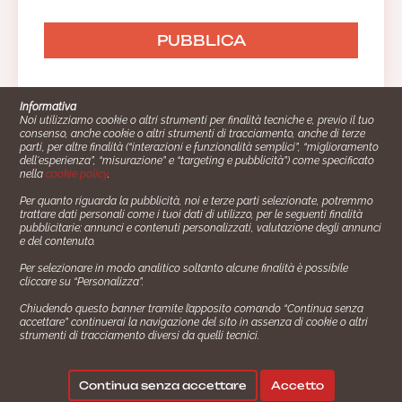
Informativa
Noi utilizziamo cookie o altri strumenti per finalità tecniche e, previo il tuo
consenso, anche cookie o altri strumenti di tracciamento, anche di terze
parti, per altre finalità (“interazioni e funzionalità semplici”, “miglioramento
dell'esperienza”, “misurazione” e “targeting e pubblicità”) come specificato
nella
cookie policy
.
Per quanto riguarda la pubblicità, noi e terze parti selezionate, potremmo
trattare dati personali come i tuoi dati di utilizzo, per le seguenti finalità
Cucinare.it è un marchio commerciale di Impiego24.it s.r.l.
pubblicitarie: annunci e contenuti personalizzati, valutazione degli annunci
copyright 2014 - 2024 P.IVA: 03406490130
e del contenuto.
Azienda certiﬁcata ISO 27001 numero: SNR 73140386/89/I
Per selezionare in modo analitico soltanto alcune finalità è possibile
- Azienda certiﬁcata ISO 9001 numero: SNR
cliccare su “Personalizza”.
96992040/89/Q
Chiudendo questo banner tramite l’apposito comando “Continua senza
Gestione consensi e categorie merceologiche marketing
accettare” continuerai la navigazione del sito in assenza di cookie o altri
strumenti di tracciamento diversi da quelli tecnici.
✖
Consigliami un contorno.
Seguici su:
Continua senza accettare
Accetto