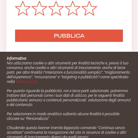
Informativa
Noi utilizziamo cookie o altri strumenti per finalità tecniche e, previo il tuo
consenso, anche cookie o altri strumenti di tracciamento, anche di terze
parti, per altre finalità (“interazioni e funzionalità semplici”, “miglioramento
dell'esperienza”, “misurazione” e “targeting e pubblicità”) come specificato
nella
cookie policy
.
Per quanto riguarda la pubblicità, noi e terze parti selezionate, potremmo
trattare dati personali come i tuoi dati di utilizzo, per le seguenti finalità
Cucinare.it è un marchio commerciale di Impiego24.it s.r.l.
pubblicitarie: annunci e contenuti personalizzati, valutazione degli annunci
copyright 2014 - 2024 P.IVA: 03406490130
e del contenuto.
Azienda certiﬁcata ISO 27001 numero: SNR 73140386/89/I
Per selezionare in modo analitico soltanto alcune finalità è possibile
- Azienda certiﬁcata ISO 9001 numero: SNR
cliccare su “Personalizza”.
96992040/89/Q
Chiudendo questo banner tramite l’apposito comando “Continua senza
Gestione consensi e categorie merceologiche marketing
accettare” continuerai la navigazione del sito in assenza di cookie o altri
strumenti di tracciamento diversi da quelli tecnici.