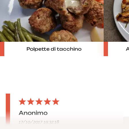
Polpette di tacchino
A
Anonimo
17/10/2017 19:32:18