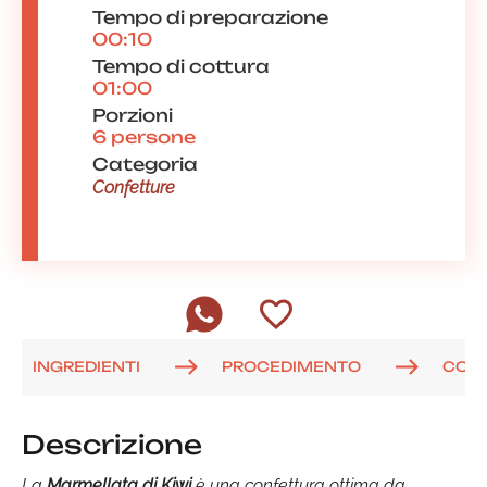
Tempo di preparazione
00:10
Tempo di cottura
01:00
Porzioni
6 persone
Categoria
Confetture
INGREDIENTI
PROCEDIMENTO
COM
Descrizione
La
Marmellata di Kiwi
è una confettura ottima da