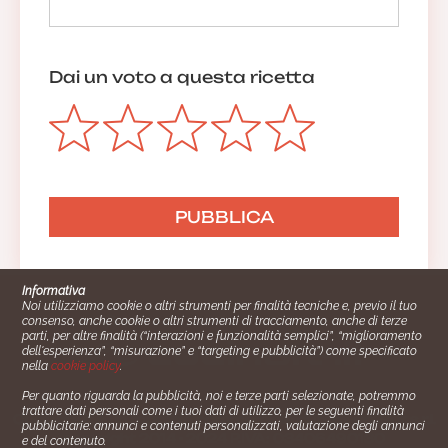
Dai un voto a questa ricetta
Informativa
Noi utilizziamo cookie o altri strumenti per finalità tecniche e, previo il tuo
consenso, anche cookie o altri strumenti di tracciamento, anche di terze
parti, per altre finalità (“interazioni e funzionalità semplici”, “miglioramento
dell'esperienza”, “misurazione” e “targeting e pubblicità”) come specificato
nella
cookie policy
.
Per quanto riguarda la pubblicità, noi e terze parti selezionate, potremmo
trattare dati personali come i tuoi dati di utilizzo, per le seguenti finalità
Cucinare.it è un marchio commerciale di Impiego24.it s.r.l.
pubblicitarie: annunci e contenuti personalizzati, valutazione degli annunci
copyright 2014 - 2024 P.IVA: 03406490130
e del contenuto.