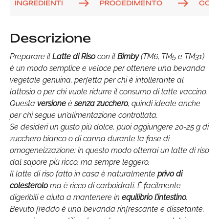
INGREDIENTI
PROCEDIMENTO
COM
Descrizione
Preparare il
Latte di Riso
con il
Bimby
(TM6, TM5 e TM31)
è un modo semplice e veloce per ottenere una bevanda
vegetale genuina, perfetta per chi è intollerante al
lattosio o per chi vuole ridurre il consumo di latte vaccino.
Questa
versione
è
senza zucchero
, quindi ideale anche
per chi segue un’alimentazione controllata.
Se desideri un gusto più dolce, puoi aggiungere 20-25 g di
zucchero bianco o di canna durante la fase di
omogeneizzazione: in questo modo otterrai un latte di riso
dal sapore più ricco, ma sempre leggero.
Il latte di riso fatto in casa è naturalmente
privo di
colesterolo
ma è ricco di carboidrati. È facilmente
digeribili e aiuta a mantenere in
equilibrio l’intestino
.
Bevuto freddo è una bevanda rinfrescante e dissetante,