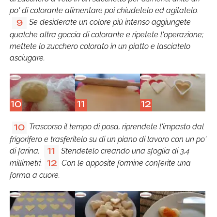
po' di colorante alimentare poi chiudetelo ed agitatelo.
Se desiderate un colore più intenso aggiungete
9
qualche altra goccia di colorante e ripetete l'operazione;
mettete lo zucchero colorato in un piatto e lasciatelo
asciugare.
10
11
12
Trascorso il tempo di posa, riprendete l'impasto dal
10
frigorifero e trasferitelo su di un piano di lavoro con un po'
di farina.
Stendetelo creando una sfoglia di 3,4
11
millimetri.
Con le apposite formine conferite una
12
forma a cuore.