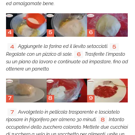
ed amalgamate bene.
4
5
6
Aggiungete la farina ed il lievito setacciati.
4
5
Regolate con un pizzico di sale.
Trasferite l'impasto
6
su un piano da lavoro e continuate ad impastare, fino ad
ottenere un panetto.
7
8
9
Avvolgetelo in pellicola trasparente e lasciatelo
7
riposare in frigorifero per almeno 30 minuti.
Intanto
8
occupatevi dello zucchero colorato. Mettete due cucchiai
di zucchero a velo in un sacchetto per alimenti, unite un