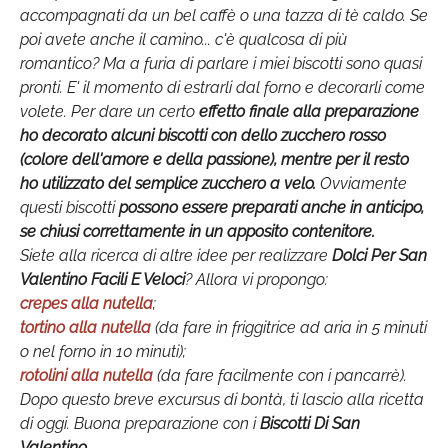
accompagnati da un bel caffè o una tazza di tè caldo. Se
poi avete anche il camino... c'è qualcosa di più
romantico? Ma a furia di parlare i miei biscotti sono quasi
pronti. E' il momento di estrarli dal forno e decorarli come
volete. Per dare un certo
effetto finale alla preparazione
ho decorato alcuni biscotti con dello zucchero rosso
(colore dell'amore e della passione), mentre per il resto
ho utilizzato del semplice zucchero a velo.
Ovviamente
questi biscotti
possono essere preparati anche in anticipo,
se chiusi correttamente in un apposito contenitore.
Siete alla ricerca di altre idee per realizzare
Dolci Per San
Valentino Facili E Veloci
? Allora vi propongo:
crepes alla nutella
;
tortino alla nutella
(da fare in friggitrice ad aria in 5 minuti
o nel forno in 10 minuti);
rotolini alla nutella
(da fare facilmente con i pancarrè).
Dopo questo breve excursus di bontà, ti lascio alla ricetta
di oggi. Buona preparazione con i
Biscotti Di San
Valentino
.