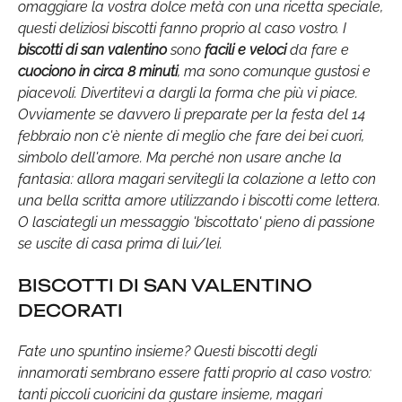
omaggiare la vostra dolce metà con una ricetta speciale,
questi deliziosi biscotti
fanno proprio al caso vostro. I
biscotti di san valentino
sono
facili e veloci
da fare e
cuociono in circa 8 minuti
, ma sono comunque gustosi e
piacevoli. Divertitevi a dargli la forma che più vi piace.
Ovviamente se davvero li preparate per la festa del 14
febbraio non c'è niente di meglio che fare dei bei cuori,
simbolo dell'amore. Ma perché non usare anche la
fantasia: allora magari servitegli la colazione a letto con
una bella scritta amore utilizzando i biscotti come lettera.
O lasciategli un messaggio 'biscottato' pieno di passione
se uscite di casa prima di lui/lei.
BISCOTTI DI SAN VALENTINO
DECORATI
Fate uno spuntino insieme? Questi biscotti degli
innamorati sembrano essere fatti proprio al caso vostro:
tanti piccoli cuoricini da gustare insieme, magari