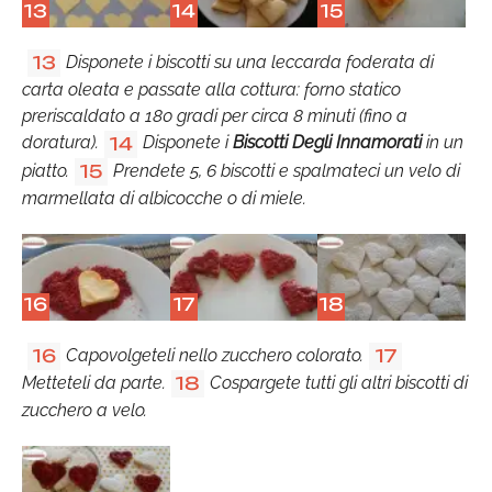
13
14
15
Disponete i biscotti su una leccarda foderata di
13
carta oleata e passate alla cottura: forno statico
preriscaldato a 180 gradi per circa 8 minuti (fino a
doratura).
Disponete i
Biscotti Degli Innamorati
in un
14
piatto.
Prendete 5, 6 biscotti e spalmateci un velo di
15
marmellata di albicocche o di miele.
16
17
18
Capovolgeteli nello zucchero colorato.
16
17
Metteteli da parte.
Cospargete tutti gli altri biscotti di
18
zucchero a velo.