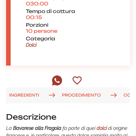
030:00
Tempo di cottura
00:15
Porzioni
10 persone
Categoria
Dolci
INGREDIENTI
PROCEDIMENTO
COM
Descrizione
La
Bavarese alla Fragola
fa parte di quei
dolci
di origine
francese e, in particolare, questo dolce somiglia molto al