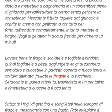
Quando la crema sarà pronta versatela in una piccola
ciotola e mettetela a bagnomaria in un contenitore pieno
di ghiaccio, per raffreddare la crema senza perdere la
consistenza. Mescolate il tutto, togliete dal ghiaccio e
coprite la crema con pellicola a contatto per
farla raffreddare completamente. Intanto, mettete a
bagno i fogli di gelatina in acqua fredda per almeno 10
minuti.
Lavate bene le fragole, scolatele e togliete il picciolo;
quindi tagliatele a pezzi, aggiungete 40 gr di zucchero
semolato e cuocetele in padella coperta a fuoco lento. A
cottura ultimata, frullate le
fragole
e lo zucchero.
Setacciate la purea ottenuta, trasferitela in un pentolino
e rimettetela a cuocere a fuoco lento.
Strizzate i fogli di gelatina e scioglieteli nello sciroppo di
fragole, mescolando con una frusta. Fate intiepidire il