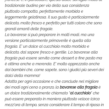
tradizionale budino per via della sua consistenza
piuttosto compatta, perfettamente morbida e
leggermente gelatinosa. Il suo gusto è particolarmente
delicato, molto fresco e perfetto per tutti coloro che sono
grandi amanti delle fragole.
La bavarese si può preparare in molti modi, ma una
versione particolarmente primaverile è
quella alla
fragola. E' un dolce al cucchiaio molto morbido e
delicato, dal sapore fresco e
gentile. La bavarese alla
fragola può essere servita come dessert a fine pasto ma
è ottima anche a merenda. E'
molto apprezzata anche
dai bambini che, come sapete, sono i giudici più severi dei
dolci
della mamma!
Adatta per ogni occasione e che conclude nel migliore
dei modi ogni cena o pranzo, la
bavarese alla fragola
è
un dolce tradizionalmente chiamato "
al cucchiaio
" che
può essere preparato in maniera piuttosto veloce (circa
mezz'ora di tempo, senza considerare il tempo di riposo in