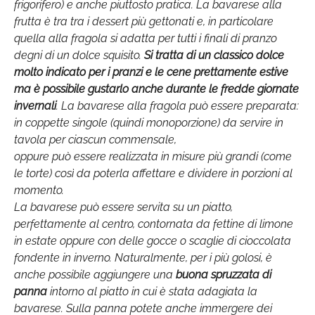
frigorifero) e anche piuttosto pratica. La bavarese alla
frutta è tra tra i dessert più gettonati e, in particolare
quella alla fragola si adatta per tutti i finali di pranzo
degni di un dolce squisito.
Si tratta di un classico dolce
molto indicato per i pranzi e le cene prettamente estive
ma è possibile gustarlo anche durante le fredde giornate
invernali
. La bavarese alla fragola può essere preparata:
in coppette singole (quindi monoporzione) da servire in
tavola per ciascun commensale,
oppure può essere realizzata in misure più grandi (come
le torte) così da poterla affettare e dividere in porzioni al
momento.
La bavarese può essere servita su un piatto,
perfettamente al centro, contornata da fettine di limone
in estate oppure con delle gocce o scaglie di cioccolata
fondente in inverno. Naturalmente, per i più golosi, è
anche possibile aggiungere una
buona spruzzata di
panna
intorno al piatto in cui è stata adagiata la
bavarese. Sulla panna potete anche immergere dei