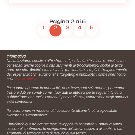
Pagina 2 di 5
1
2
3
4
5
Informativa
Noi utilizziamo cookie o altri strumenti per finalità tecniche e, previo il tuo
consenso, anche cookie o altri strumenti di tracciamento, anche di terze
parti, per altre finalità (“interazioni e funzionalità semplici”, “miglioramento
dell'esperienza”, “misurazione” e “targeting e pubblicità”) come specificato
nella
cookie policy
.
Per quanto riguarda la pubblicità, noi e terze parti selezionate, potremmo
trattare dati personali come i tuoi dati di utilizzo, per le seguenti finalità
Cucinare.it è un marchio commerciale di Impiego24.it s.r.l.
pubblicitarie: annunci e contenuti personalizzati, valutazione degli annunci
copyright 2014 - 2024 P.IVA: 03406490130
e del contenuto.
Azienda certiﬁcata ISO 27001 numero: SNR 73140386/89/I
Per selezionare in modo analitico soltanto alcune finalità è possibile
- Azienda certiﬁcata ISO 9001 numero: SNR
cliccare su “Personalizza”.
96992040/89/Q
Chiudendo questo banner tramite l’apposito comando “Continua senza
Gestione consensi e categorie merceologiche marketing
accettare” continuerai la navigazione del sito in assenza di cookie o altri
strumenti di tracciamento diversi da quelli tecnici.