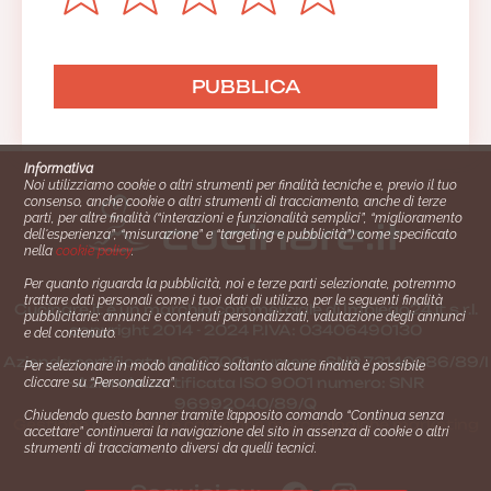
Informativa
Noi utilizziamo cookie o altri strumenti per finalità tecniche e, previo il tuo
consenso, anche cookie o altri strumenti di tracciamento, anche di terze
parti, per altre finalità (“interazioni e funzionalità semplici”, “miglioramento
dell'esperienza”, “misurazione” e “targeting e pubblicità”) come specificato
nella
cookie policy
.
Per quanto riguarda la pubblicità, noi e terze parti selezionate, potremmo
trattare dati personali come i tuoi dati di utilizzo, per le seguenti finalità
Cucinare.it è un marchio commerciale di Impiego24.it s.r.l.
pubblicitarie: annunci e contenuti personalizzati, valutazione degli annunci
copyright 2014 - 2024 P.IVA: 03406490130
e del contenuto.
Azienda certiﬁcata ISO 27001 numero: SNR 73140386/89/I
Per selezionare in modo analitico soltanto alcune finalità è possibile
- Azienda certiﬁcata ISO 9001 numero: SNR
cliccare su “Personalizza”.
96992040/89/Q
Chiudendo questo banner tramite l’apposito comando “Continua senza
Gestione consensi e categorie merceologiche marketing
accettare” continuerai la navigazione del sito in assenza di cookie o altri
strumenti di tracciamento diversi da quelli tecnici.